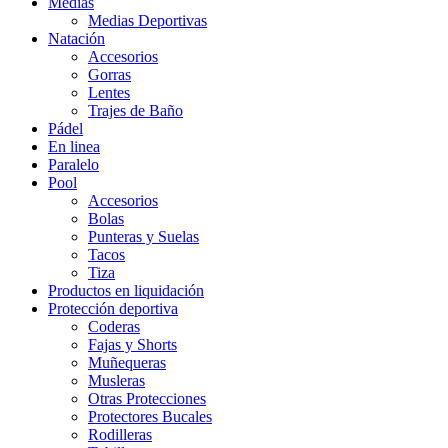
Medias
Medias Deportivas
Natación
Accesorios
Gorras
Lentes
Trajes de Baño
Pádel
En linea
Paralelo
Pool
Accesorios
Bolas
Punteras y Suelas
Tacos
Tiza
Productos en liquidación
Protección deportiva
Coderas
Fajas y Shorts
Muñequeras
Musleras
Otras Protecciones
Protectores Bucales
Rodilleras