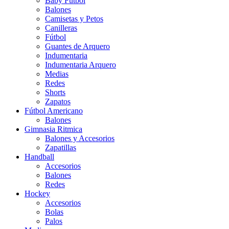
Baby Futbol
Balones
Camisetas y Petos
Canilleras
Fútbol
Guantes de Arquero
Indumentaria
Indumentaria Arquero
Medias
Redes
Shorts
Zapatos
Fútbol Americano
Balones
Gimnasia Ritmica
Balones y Accesorios
Zapatillas
Handball
Accesorios
Balones
Redes
Hockey
Accesorios
Bolas
Palos