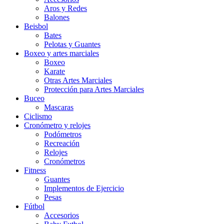
Aros y Redes
Balones
Beisbol
Bates
Pelotas y Guantes
Boxeo y artes marciales
Boxeo
Karate
Otras Artes Marciales
Protección para Artes Marciales
Buceo
Mascaras
Ciclismo
Cronómetro y relojes
Podómetros
Recreación
Relojes
Cronómetros
Fitness
Guantes
Implementos de Ejercicio
Pesas
Fútbol
Accesorios