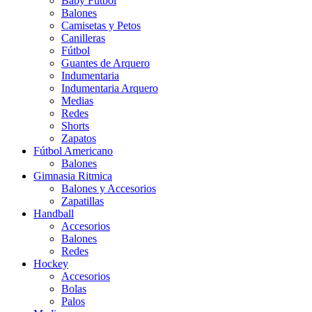
Baby Futbol
Balones
Camisetas y Petos
Canilleras
Fútbol
Guantes de Arquero
Indumentaria
Indumentaria Arquero
Medias
Redes
Shorts
Zapatos
Fútbol Americano
Balones
Gimnasia Ritmica
Balones y Accesorios
Zapatillas
Handball
Accesorios
Balones
Redes
Hockey
Accesorios
Bolas
Palos