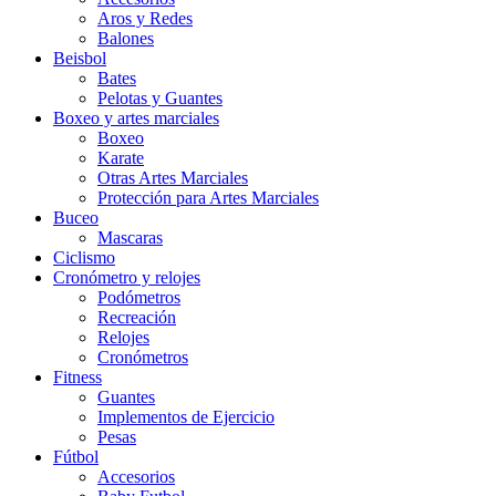
Aros y Redes
Balones
Beisbol
Bates
Pelotas y Guantes
Boxeo y artes marciales
Boxeo
Karate
Otras Artes Marciales
Protección para Artes Marciales
Buceo
Mascaras
Ciclismo
Cronómetro y relojes
Podómetros
Recreación
Relojes
Cronómetros
Fitness
Guantes
Implementos de Ejercicio
Pesas
Fútbol
Accesorios