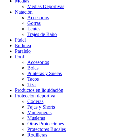
Medias
Medias Deportivas
Natación
Accesorios
Gorras
Lentes
Trajes de Baño
Pádel
En linea
Paralelo
Pool
Accesorios
Bolas
Punteras y Suelas
Tacos
Tiza
Productos en liquidación
Protección deportiva
Coderas
Fajas y Shorts
Muñequeras
Musleras
Otras Protecciones
Protectores Bucales
Rodilleras