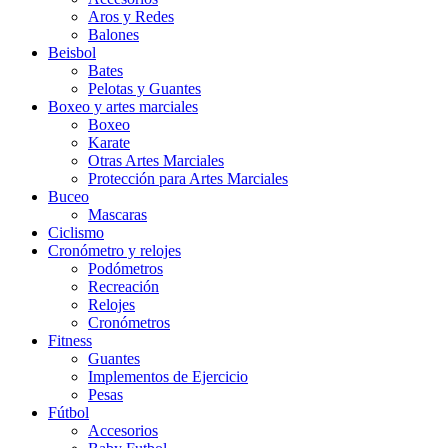
Aros y Redes
Balones
Beisbol
Bates
Pelotas y Guantes
Boxeo y artes marciales
Boxeo
Karate
Otras Artes Marciales
Protección para Artes Marciales
Buceo
Mascaras
Ciclismo
Cronómetro y relojes
Podómetros
Recreación
Relojes
Cronómetros
Fitness
Guantes
Implementos de Ejercicio
Pesas
Fútbol
Accesorios