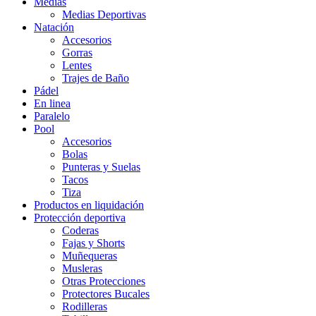
Medias
Medias Deportivas
Natación
Accesorios
Gorras
Lentes
Trajes de Baño
Pádel
En linea
Paralelo
Pool
Accesorios
Bolas
Punteras y Suelas
Tacos
Tiza
Productos en liquidación
Protección deportiva
Coderas
Fajas y Shorts
Muñequeras
Musleras
Otras Protecciones
Protectores Bucales
Rodilleras