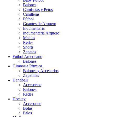
Baby Futbol
Balones
Camisetas y Petos
Canilleras
Fútbol
Guantes de Arquero
Indumentaria
Indumentaria Arquero
Medias
Redes
Shorts
Zapatos
Fútbol Americano
Balones
Gimnasia Ritmica
Balones y Accesorios
Zapatillas
Handball
Accesorios
Balones
Redes
Hockey
Accesorios
Bolas
Palos