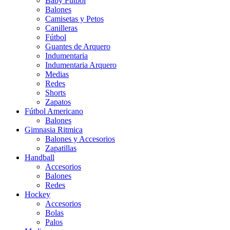
Baby Futbol
Balones
Camisetas y Petos
Canilleras
Fútbol
Guantes de Arquero
Indumentaria
Indumentaria Arquero
Medias
Redes
Shorts
Zapatos
Fútbol Americano
Balones
Gimnasia Ritmica
Balones y Accesorios
Zapatillas
Handball
Accesorios
Balones
Redes
Hockey
Accesorios
Bolas
Palos