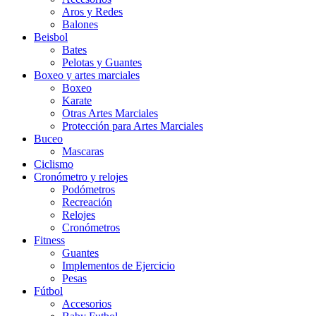
Aros y Redes
Balones
Beisbol
Bates
Pelotas y Guantes
Boxeo y artes marciales
Boxeo
Karate
Otras Artes Marciales
Protección para Artes Marciales
Buceo
Mascaras
Ciclismo
Cronómetro y relojes
Podómetros
Recreación
Relojes
Cronómetros
Fitness
Guantes
Implementos de Ejercicio
Pesas
Fútbol
Accesorios