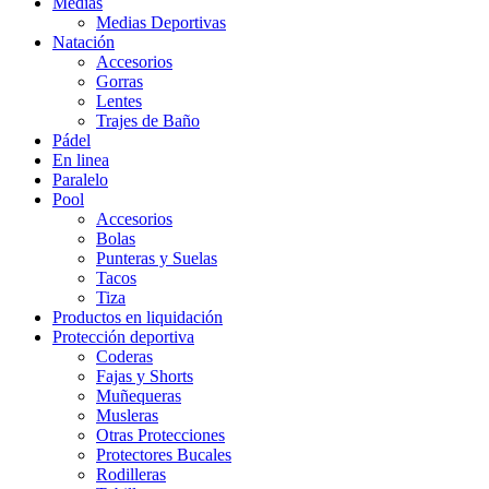
Medias
Medias Deportivas
Natación
Accesorios
Gorras
Lentes
Trajes de Baño
Pádel
En linea
Paralelo
Pool
Accesorios
Bolas
Punteras y Suelas
Tacos
Tiza
Productos en liquidación
Protección deportiva
Coderas
Fajas y Shorts
Muñequeras
Musleras
Otras Protecciones
Protectores Bucales
Rodilleras