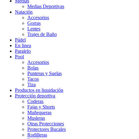
Medias
Medias Deportivas
Natación
Accesorios
Gorras
Lentes
Trajes de Baño
Pádel
En linea
Paralelo
Pool
Accesorios
Bolas
Punteras y Suelas
Tacos
Tiza
Productos en liquidación
Protección deportiva
Coderas
Fajas y Shorts
Muñequeras
Musleras
Otras Protecciones
Protectores Bucales
Rodilleras