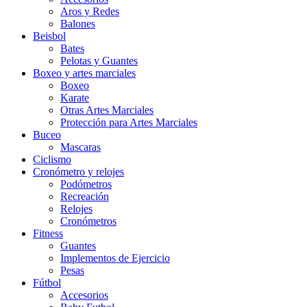
Aros y Redes
Balones
Beisbol
Bates
Pelotas y Guantes
Boxeo y artes marciales
Boxeo
Karate
Otras Artes Marciales
Protección para Artes Marciales
Buceo
Mascaras
Ciclismo
Cronómetro y relojes
Podómetros
Recreación
Relojes
Cronómetros
Fitness
Guantes
Implementos de Ejercicio
Pesas
Fútbol
Accesorios