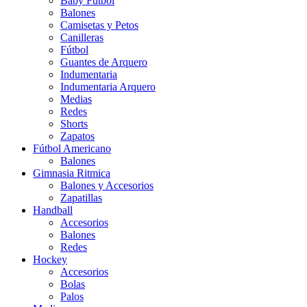
Baby Futbol
Balones
Camisetas y Petos
Canilleras
Fútbol
Guantes de Arquero
Indumentaria
Indumentaria Arquero
Medias
Redes
Shorts
Zapatos
Fútbol Americano
Balones
Gimnasia Ritmica
Balones y Accesorios
Zapatillas
Handball
Accesorios
Balones
Redes
Hockey
Accesorios
Bolas
Palos