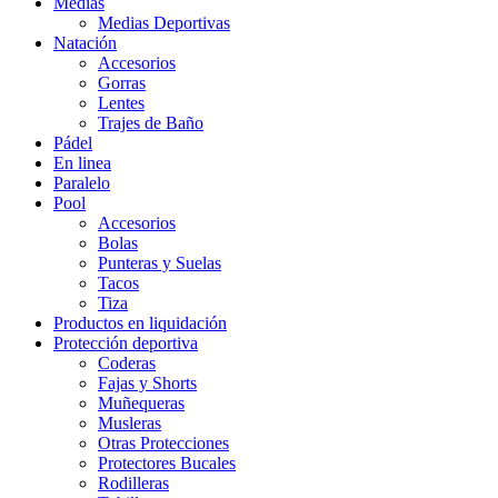
Medias
Medias Deportivas
Natación
Accesorios
Gorras
Lentes
Trajes de Baño
Pádel
En linea
Paralelo
Pool
Accesorios
Bolas
Punteras y Suelas
Tacos
Tiza
Productos en liquidación
Protección deportiva
Coderas
Fajas y Shorts
Muñequeras
Musleras
Otras Protecciones
Protectores Bucales
Rodilleras