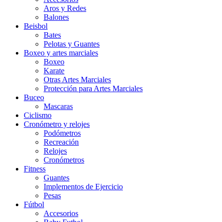
Aros y Redes
Balones
Beisbol
Bates
Pelotas y Guantes
Boxeo y artes marciales
Boxeo
Karate
Otras Artes Marciales
Protección para Artes Marciales
Buceo
Mascaras
Ciclismo
Cronómetro y relojes
Podómetros
Recreación
Relojes
Cronómetros
Fitness
Guantes
Implementos de Ejercicio
Pesas
Fútbol
Accesorios