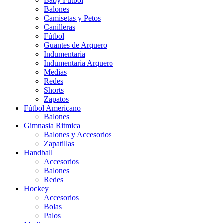
Baby Futbol
Balones
Camisetas y Petos
Canilleras
Fútbol
Guantes de Arquero
Indumentaria
Indumentaria Arquero
Medias
Redes
Shorts
Zapatos
Fútbol Americano
Balones
Gimnasia Ritmica
Balones y Accesorios
Zapatillas
Handball
Accesorios
Balones
Redes
Hockey
Accesorios
Bolas
Palos