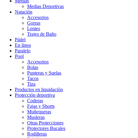
Medias
Medias Deportivas
Natación
Accesorios
Gorras
Lentes
Trajes de Baño
Pádel
En linea
Paralelo
Pool
Accesorios
Bolas
Punteras y Suelas
Tacos
Tiza
Productos en liquidación
Protección deportiva
Coderas
Fajas y Shorts
Muñequeras
Musleras
Otras Protecciones
Protectores Bucales
Rodilleras