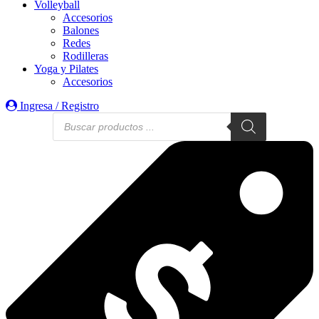
Volleyball
Accesorios
Balones
Redes
Rodilleras
Yoga y Pilates
Accesorios
Ingresa / Registro
Búsqueda
de
productos