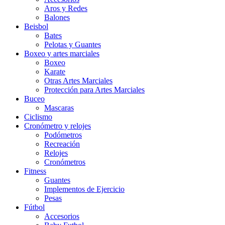
Aros y Redes
Balones
Beisbol
Bates
Pelotas y Guantes
Boxeo y artes marciales
Boxeo
Karate
Otras Artes Marciales
Protección para Artes Marciales
Buceo
Mascaras
Ciclismo
Cronómetro y relojes
Podómetros
Recreación
Relojes
Cronómetros
Fitness
Guantes
Implementos de Ejercicio
Pesas
Fútbol
Accesorios