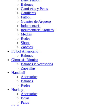
Baby Futbol
Balones
Camisetas y Petos
Canilleras
Fútbol
Guantes de Arquero
Indumentaria
Indumentaria Arquero
Medias
Redes
Shorts
Zapatos
Fútbol Americano
Balones
Gimnasia Ritmica
Balones y Accesorios
Zapatillas
Handball
Accesorios
Balones
Redes
Hockey
Accesorios
Bolas
Palos