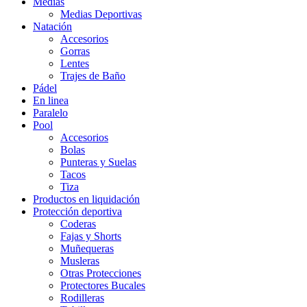
Medias
Medias Deportivas
Natación
Accesorios
Gorras
Lentes
Trajes de Baño
Pádel
En linea
Paralelo
Pool
Accesorios
Bolas
Punteras y Suelas
Tacos
Tiza
Productos en liquidación
Protección deportiva
Coderas
Fajas y Shorts
Muñequeras
Musleras
Otras Protecciones
Protectores Bucales
Rodilleras