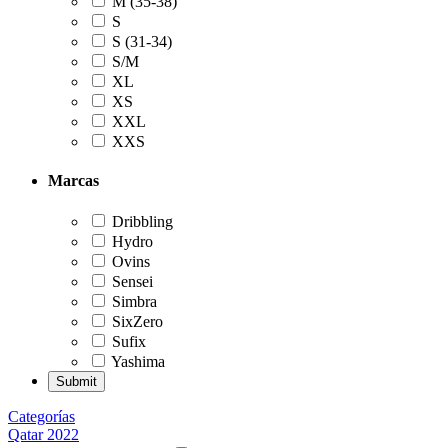
M (35-38)
S
S (31-34)
S/M
XL
XS
XXL
XXS
Marcas
Dribbling
Hydro
Ovins
Sensei
Simbra
SixZero
Sufix
Yashima
Categorías
Qatar 2022