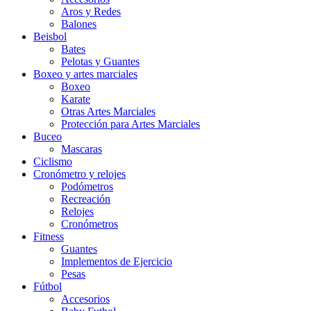
Aros y Redes
Balones
Beisbol
Bates
Pelotas y Guantes
Boxeo y artes marciales
Boxeo
Karate
Otras Artes Marciales
Protección para Artes Marciales
Buceo
Mascaras
Ciclismo
Cronómetro y relojes
Podómetros
Recreación
Relojes
Cronómetros
Fitness
Guantes
Implementos de Ejercicio
Pesas
Fútbol
Accesorios