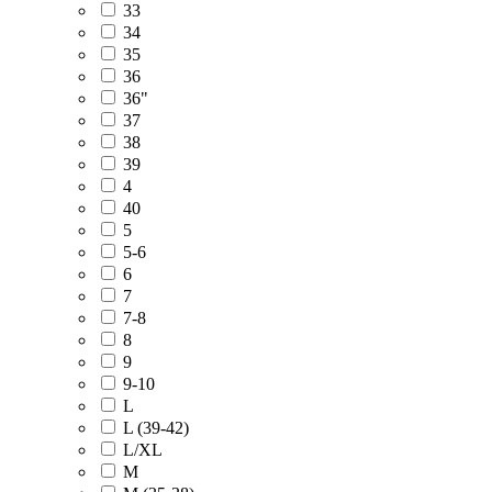
33
34
35
36
36"
37
38
39
4
40
5
5-6
6
7
7-8
8
9
9-10
L
L (39-42)
L/XL
M