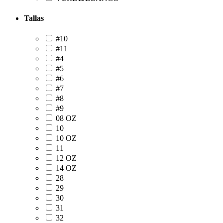
Tallas
#10
#11
#4
#5
#6
#7
#8
#9
08 OZ
10
10 OZ
11
12 OZ
14 OZ
28
29
30
31
32