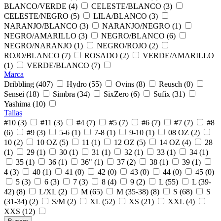
BLANCO/VERDE (4)
CELESTE/BLANCO (3)
CELESTE/NEGRO (5)
LILA/BLANCO (3)
NARANJO/BLANCO (3)
NARANJO/NEGRO (1)
NEGRO/AMARILLO (3)
NEGRO/BLANCO (6)
NEGRO/NARANJO (1)
NEGRO/ROJO (2)
ROJO/BLANCO (7)
ROSADO (2)
VERDE/AMARILLO
(1)
VERDE/BLANCO (7)
Marca
Dribbling (407)
Hydro (55)
Ovins (8)
Reusch (0)
Sensei (18)
Simbra (34)
SixZero (6)
Sufix (31)
Yashima (10)
Tallas
#10 (3)
#11 (3)
#4 (7)
#5 (7)
#6 (7)
#7 (7)
#8
(6)
#9 (3)
5-6 (1)
7-8 (1)
9-10 (1)
08 OZ (2)
10 (2)
10 OZ (5)
11 (1)
12 OZ (5)
14 OZ (4)
28
(1)
29 (1)
30 (1)
31 (1)
32 (1)
33 (1)
34 (1)
35 (1)
36 (1)
36" (1)
37 (2)
38 (1)
39 (1)
4 (3)
40 (1)
41 (0)
42 (0)
43 (0)
44 (0)
45 (0)
5 (3)
6 (3)
7 (3)
8 (4)
9 (2)
L (55)
L (39-
42) (8)
L/XL (2)
M (65)
M (35-38) (8)
S (68)
S
(31-34) (2)
S/M (2)
XL (52)
XS (21)
XXL (4)
XXS (12)