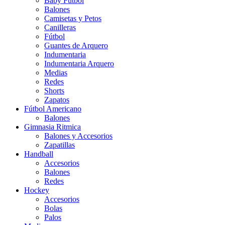
Baby Futbol
Balones
Camisetas y Petos
Canilleras
Fútbol
Guantes de Arquero
Indumentaria
Indumentaria Arquero
Medias
Redes
Shorts
Zapatos
Fútbol Americano
Balones
Gimnasia Ritmica
Balones y Accesorios
Zapatillas
Handball
Accesorios
Balones
Redes
Hockey
Accesorios
Bolas
Palos