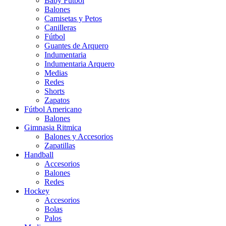
Baby Futbol
Balones
Camisetas y Petos
Canilleras
Fútbol
Guantes de Arquero
Indumentaria
Indumentaria Arquero
Medias
Redes
Shorts
Zapatos
Fútbol Americano
Balones
Gimnasia Ritmica
Balones y Accesorios
Zapatillas
Handball
Accesorios
Balones
Redes
Hockey
Accesorios
Bolas
Palos