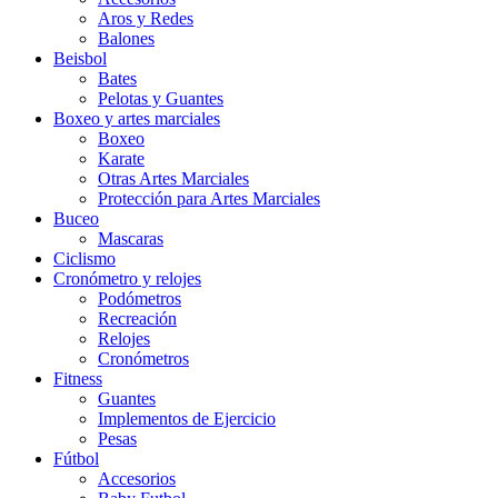
Aros y Redes
Balones
Beisbol
Bates
Pelotas y Guantes
Boxeo y artes marciales
Boxeo
Karate
Otras Artes Marciales
Protección para Artes Marciales
Buceo
Mascaras
Ciclismo
Cronómetro y relojes
Podómetros
Recreación
Relojes
Cronómetros
Fitness
Guantes
Implementos de Ejercicio
Pesas
Fútbol
Accesorios