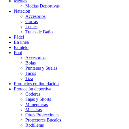
Medias
Medias Deportivas
Natación
Accesorios
Gorras
Lentes
Trajes de Baño
Pádel
En linea
Paralelo
Pool
Accesorios
Bolas
Punteras y Suelas
Tacos
Tiza
Productos en liquidación
Protección deportiva
Coderas
Fajas y Shorts
Muñequeras
Musleras
Otras Protecciones
Protectores Bucales
Rodilleras