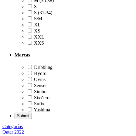
M (35-38)
S
S (31-34)
S/M
XL
XS
XXL
XXS
Marcas
Dribbling
Hydro
Ovins
Sensei
Simbra
SixZero
Sufix
Yashima
Categorías
Qatar 2022