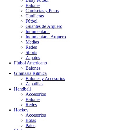
Baby Futbol
Balones
Camisetas y Petos
Canilleras
Fútbol
Guantes de Arquero
Indumentaria
Indumentaria Arquero
Medias
Redes
Shorts
Zapatos
Fútbol Americano
Balones
Gimnasia Ritmica
Balones y Accesorios
Zapatillas
Handball
Accesorios
Balones
Redes
Hockey
Accesorios
Bolas
Palos