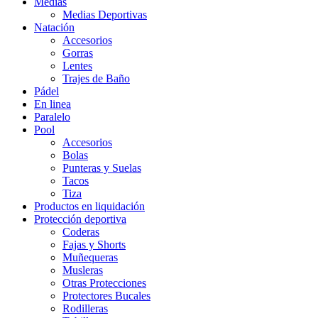
Medias
Medias Deportivas
Natación
Accesorios
Gorras
Lentes
Trajes de Baño
Pádel
En linea
Paralelo
Pool
Accesorios
Bolas
Punteras y Suelas
Tacos
Tiza
Productos en liquidación
Protección deportiva
Coderas
Fajas y Shorts
Muñequeras
Musleras
Otras Protecciones
Protectores Bucales
Rodilleras