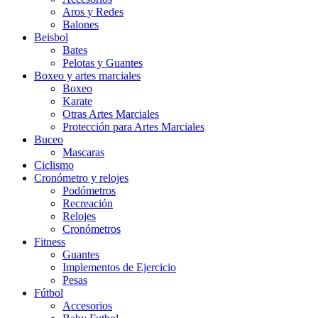
Aros y Redes
Balones
Beisbol
Bates
Pelotas y Guantes
Boxeo y artes marciales
Boxeo
Karate
Otras Artes Marciales
Protección para Artes Marciales
Buceo
Mascaras
Ciclismo
Cronómetro y relojes
Podómetros
Recreación
Relojes
Cronómetros
Fitness
Guantes
Implementos de Ejercicio
Pesas
Fútbol
Accesorios