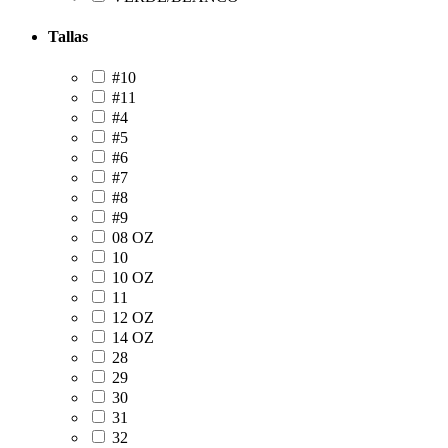
Tallas
#10
#11
#4
#5
#6
#7
#8
#9
08 OZ
10
10 OZ
11
12 OZ
14 OZ
28
29
30
31
32