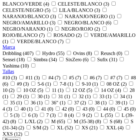
BLANCO/VERDE (4)
CELESTE/BLANCO (3)
CELESTE/NEGRO (5)
LILA/BLANCO (3)
NARANJO/BLANCO (3)
NARANJO/NEGRO (1)
NEGRO/AMARILLO (3)
NEGRO/BLANCO (6)
NEGRO/NARANJO (1)
NEGRO/ROJO (2)
ROJO/BLANCO (7)
ROSADO (2)
VERDE/AMARILLO
(1)
VERDE/BLANCO (7)
Marca
Dribbling (407)
Hydro (55)
Ovins (8)
Reusch (0)
Sensei (18)
Simbra (34)
SixZero (6)
Sufix (31)
Yashima (10)
Tallas
#10 (3)
#11 (3)
#4 (7)
#5 (7)
#6 (7)
#7 (7)
#8
(6)
#9 (3)
5-6 (1)
7-8 (1)
9-10 (1)
08 OZ (2)
10 (2)
10 OZ (5)
11 (1)
12 OZ (5)
14 OZ (4)
28
(1)
29 (1)
30 (1)
31 (1)
32 (1)
33 (1)
34 (1)
35 (1)
36 (1)
36" (1)
37 (2)
38 (1)
39 (1)
4 (3)
40 (1)
41 (0)
42 (0)
43 (0)
44 (0)
45 (0)
5 (3)
6 (3)
7 (3)
8 (4)
9 (2)
L (55)
L (39-
42) (8)
L/XL (2)
M (65)
M (35-38) (8)
S (68)
S
(31-34) (2)
S/M (2)
XL (52)
XS (21)
XXL (4)
XXS (12)