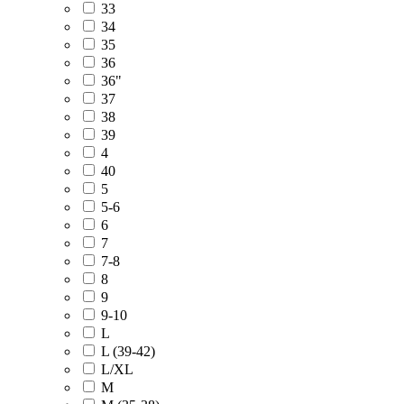
33
34
35
36
36"
37
38
39
4
40
5
5-6
6
7
7-8
8
9
9-10
L
L (39-42)
L/XL
M