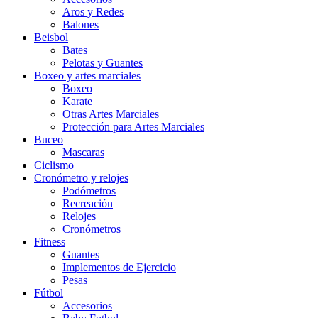
Aros y Redes
Balones
Beisbol
Bates
Pelotas y Guantes
Boxeo y artes marciales
Boxeo
Karate
Otras Artes Marciales
Protección para Artes Marciales
Buceo
Mascaras
Ciclismo
Cronómetro y relojes
Podómetros
Recreación
Relojes
Cronómetros
Fitness
Guantes
Implementos de Ejercicio
Pesas
Fútbol
Accesorios