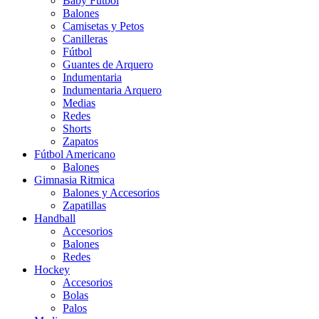
Baby Futbol
Balones
Camisetas y Petos
Canilleras
Fútbol
Guantes de Arquero
Indumentaria
Indumentaria Arquero
Medias
Redes
Shorts
Zapatos
Fútbol Americano
Balones
Gimnasia Ritmica
Balones y Accesorios
Zapatillas
Handball
Accesorios
Balones
Redes
Hockey
Accesorios
Bolas
Palos