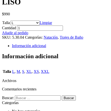
LISO
$
990
Talla
Limpiar
Cantidad
Añadir al pedido
SKU:
5.30.04
Categorías:
Natación
,
Trajes de Baño
Información adicional
Información adicional
Talla
L
,
M
,
S
,
XL
,
XS
,
XXL
Archivos
Comentarios recientes
Buscar:
Categorías