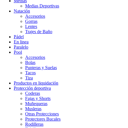
Medias
Medias Deportivas
Natación
Accesorios
Gorras
Lentes
Trajes de Baño
Pádel
En linea
Paralelo
Pool
Accesorios
Bolas
Punteras y Suelas
Tacos
Tiza
Productos en liquidación
Protección deportiva
Coderas
Fajas y Shorts
Muñequeras
Musleras
Otras Protecciones
Protectores Bucales
Rodilleras