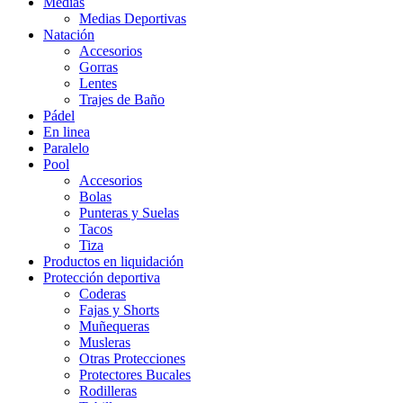
Medias
Medias Deportivas
Natación
Accesorios
Gorras
Lentes
Trajes de Baño
Pádel
En linea
Paralelo
Pool
Accesorios
Bolas
Punteras y Suelas
Tacos
Tiza
Productos en liquidación
Protección deportiva
Coderas
Fajas y Shorts
Muñequeras
Musleras
Otras Protecciones
Protectores Bucales
Rodilleras