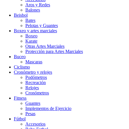
Aros y Redes
Balones
Beisbol
Bates
Pelotas y Guantes
Boxeo y artes marciales
Boxeo
Karate
Otras Artes Marciales
Protección para Artes Marciales
Buceo
Mascaras
Ciclismo
Cronómetro y relojes
Podómetros
Recreación
Relojes
Cronómetros
Fitness
Guantes
Implementos de Ejercicio
Pesas
Fútbol
Accesorios