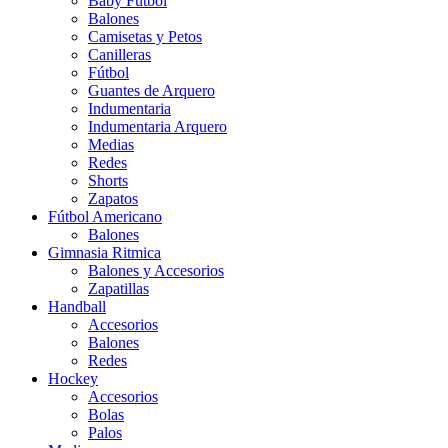
Baby Futbol
Balones
Camisetas y Petos
Canilleras
Fútbol
Guantes de Arquero
Indumentaria
Indumentaria Arquero
Medias
Redes
Shorts
Zapatos
Fútbol Americano
Balones
Gimnasia Ritmica
Balones y Accesorios
Zapatillas
Handball
Accesorios
Balones
Redes
Hockey
Accesorios
Bolas
Palos