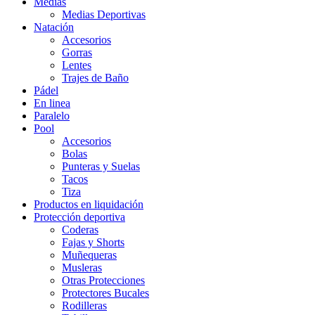
Medias
Medias Deportivas
Natación
Accesorios
Gorras
Lentes
Trajes de Baño
Pádel
En linea
Paralelo
Pool
Accesorios
Bolas
Punteras y Suelas
Tacos
Tiza
Productos en liquidación
Protección deportiva
Coderas
Fajas y Shorts
Muñequeras
Musleras
Otras Protecciones
Protectores Bucales
Rodilleras