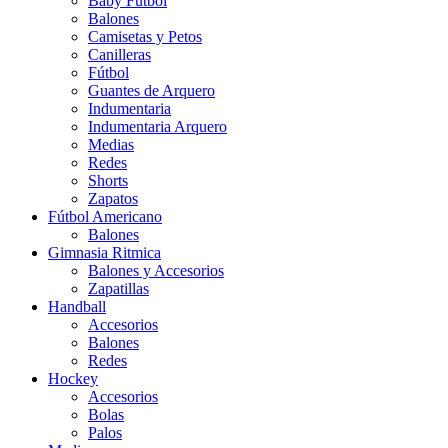
Baby Futbol
Balones
Camisetas y Petos
Canilleras
Fútbol
Guantes de Arquero
Indumentaria
Indumentaria Arquero
Medias
Redes
Shorts
Zapatos
Fútbol Americano
Balones
Gimnasia Ritmica
Balones y Accesorios
Zapatillas
Handball
Accesorios
Balones
Redes
Hockey
Accesorios
Bolas
Palos