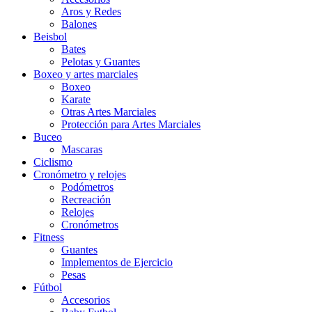
Aros y Redes
Balones
Beisbol
Bates
Pelotas y Guantes
Boxeo y artes marciales
Boxeo
Karate
Otras Artes Marciales
Protección para Artes Marciales
Buceo
Mascaras
Ciclismo
Cronómetro y relojes
Podómetros
Recreación
Relojes
Cronómetros
Fitness
Guantes
Implementos de Ejercicio
Pesas
Fútbol
Accesorios