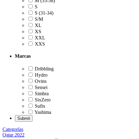
M (35-38)
S
S (31-34)
S/M
XL
XS
XXL
XXS
Marcas
Dribbling
Hydro
Ovins
Sensei
Simbra
SixZero
Sufix
Yashima
Categorías
Qatar 2022