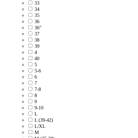
33
34
35
36
36"
37
38
39
4
40
5
5-6
6
7
7-8
8
9
9-10
L
L (39-42)
L/XL
M