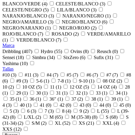
BLANCO/VERDE (4)
CELESTE/BLANCO (3)
CELESTE/NEGRO (5)
LILA/BLANCO (3)
NARANJO/BLANCO (3)
NARANJO/NEGRO (1)
NEGRO/AMARILLO (3)
NEGRO/BLANCO (6)
NEGRO/NARANJO (1)
NEGRO/ROJO (2)
ROJO/BLANCO (7)
ROSADO (2)
VERDE/AMARILLO
(1)
VERDE/BLANCO (7)
Marca
Dribbling (407)
Hydro (55)
Ovins (8)
Reusch (0)
Sensei (18)
Simbra (34)
SixZero (6)
Sufix (31)
Yashima (10)
Tallas
#10 (3)
#11 (3)
#4 (7)
#5 (7)
#6 (7)
#7 (7)
#8
(6)
#9 (3)
5-6 (1)
7-8 (1)
9-10 (1)
08 OZ (2)
10 (2)
10 OZ (5)
11 (1)
12 OZ (5)
14 OZ (4)
28
(1)
29 (1)
30 (1)
31 (1)
32 (1)
33 (1)
34 (1)
35 (1)
36 (1)
36" (1)
37 (2)
38 (1)
39 (1)
4 (3)
40 (1)
41 (0)
42 (0)
43 (0)
44 (0)
45 (0)
5 (3)
6 (3)
7 (3)
8 (4)
9 (2)
L (55)
L (39-
42) (8)
L/XL (2)
M (65)
M (35-38) (8)
S (68)
S
(31-34) (2)
S/M (2)
XL (52)
XS (21)
XXL (4)
XXS (12)