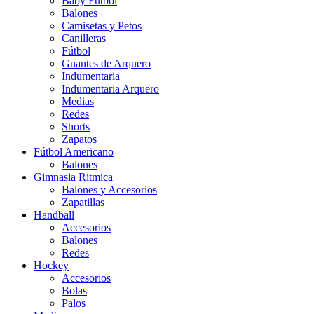
Baby Futbol
Balones
Camisetas y Petos
Canilleras
Fútbol
Guantes de Arquero
Indumentaria
Indumentaria Arquero
Medias
Redes
Shorts
Zapatos
Fútbol Americano
Balones
Gimnasia Ritmica
Balones y Accesorios
Zapatillas
Handball
Accesorios
Balones
Redes
Hockey
Accesorios
Bolas
Palos