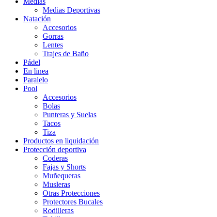
Medias
Medias Deportivas
Natación
Accesorios
Gorras
Lentes
Trajes de Baño
Pádel
En linea
Paralelo
Pool
Accesorios
Bolas
Punteras y Suelas
Tacos
Tiza
Productos en liquidación
Protección deportiva
Coderas
Fajas y Shorts
Muñequeras
Musleras
Otras Protecciones
Protectores Bucales
Rodilleras