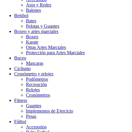
Aros y Redes
Balones
Beisbol
Bates
Pelotas y Guantes
Boxeo y artes marciales
Boxeo
Karate
Otras Artes Marciales
Protección para Artes Marciales
Buceo
Mascaras
Ciclismo
Cronómetro y relojes
Podómetros
Recreación
Relojes
Cronómetros
Fitness
Guantes
Implementos de Ejercicio
Pesas
Fútbol
Accesorios