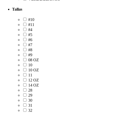
Tallas
#10
#11
#4
#5
#6
#7
#8
#9
08 OZ
10
10 OZ
11
12 OZ
14 OZ
28
29
30
31
32