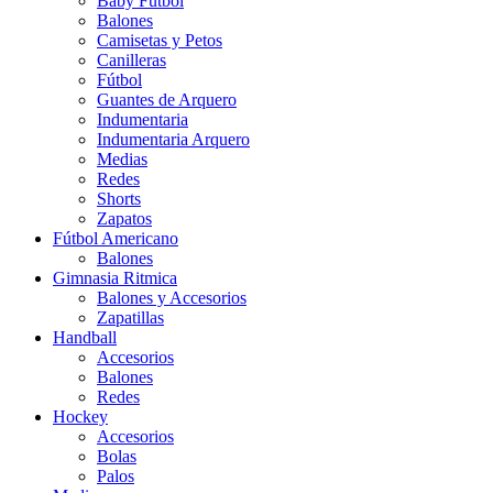
Baby Futbol
Balones
Camisetas y Petos
Canilleras
Fútbol
Guantes de Arquero
Indumentaria
Indumentaria Arquero
Medias
Redes
Shorts
Zapatos
Fútbol Americano
Balones
Gimnasia Ritmica
Balones y Accesorios
Zapatillas
Handball
Accesorios
Balones
Redes
Hockey
Accesorios
Bolas
Palos