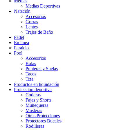
Medias
Medias Deportivas
Natación
Accesorios
Gorras
Lentes
Trajes de Baño
Pádel
En linea
Paralelo
Pool
Accesorios
Bolas
Punteras y Suelas
Tacos
Tiza
Productos en liquidación
Protección deportiva
Coderas
Fajas y Shorts
Muñequeras
Musleras
Otras Protecciones
Protectores Bucales
Rodilleras