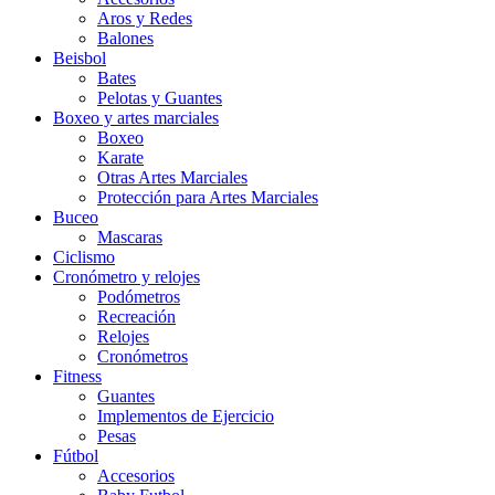
Aros y Redes
Balones
Beisbol
Bates
Pelotas y Guantes
Boxeo y artes marciales
Boxeo
Karate
Otras Artes Marciales
Protección para Artes Marciales
Buceo
Mascaras
Ciclismo
Cronómetro y relojes
Podómetros
Recreación
Relojes
Cronómetros
Fitness
Guantes
Implementos de Ejercicio
Pesas
Fútbol
Accesorios