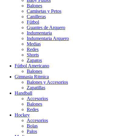
Baby Futbol
Balones
Camisetas y Petos
Canilleras
Fútbol
Guantes de Arquero
Indumentaria
Indumentaria Arquero
Medias
Redes
Shorts
Zapatos
Fútbol Americano
Balones
Gimnasia Ritmica
Balones y Accesorios
Zapatillas
Handball
Accesorios
Balones
Redes
Hockey
Accesorios
Bolas
Palos