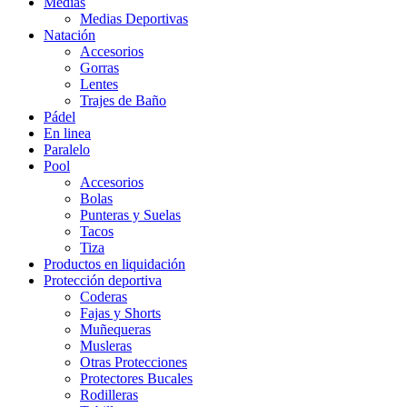
Medias
Medias Deportivas
Natación
Accesorios
Gorras
Lentes
Trajes de Baño
Pádel
En linea
Paralelo
Pool
Accesorios
Bolas
Punteras y Suelas
Tacos
Tiza
Productos en liquidación
Protección deportiva
Coderas
Fajas y Shorts
Muñequeras
Musleras
Otras Protecciones
Protectores Bucales
Rodilleras