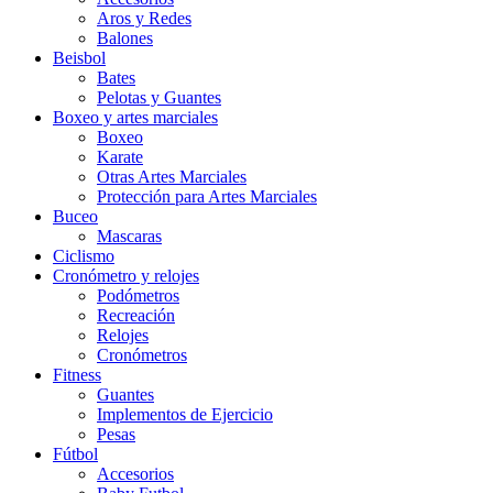
Aros y Redes
Balones
Beisbol
Bates
Pelotas y Guantes
Boxeo y artes marciales
Boxeo
Karate
Otras Artes Marciales
Protección para Artes Marciales
Buceo
Mascaras
Ciclismo
Cronómetro y relojes
Podómetros
Recreación
Relojes
Cronómetros
Fitness
Guantes
Implementos de Ejercicio
Pesas
Fútbol
Accesorios