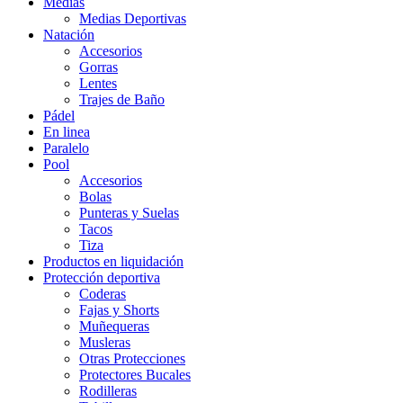
Medias
Medias Deportivas
Natación
Accesorios
Gorras
Lentes
Trajes de Baño
Pádel
En linea
Paralelo
Pool
Accesorios
Bolas
Punteras y Suelas
Tacos
Tiza
Productos en liquidación
Protección deportiva
Coderas
Fajas y Shorts
Muñequeras
Musleras
Otras Protecciones
Protectores Bucales
Rodilleras