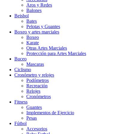
Aros y Redes
Balones
Beisbol
Bates
Pelotas y Guantes
Boxeo y artes marciales
Boxeo
Karate
Otras Artes Marciales
Protección para Artes Marciales
Buceo
Mascaras
Ciclismo
Cronómetro y relojes
Podómetros
Recreación
Relojes
Cronómetros
Fitness
Guantes
Implementos de Ejercicio
Pesas
Fútbol
Accesorios