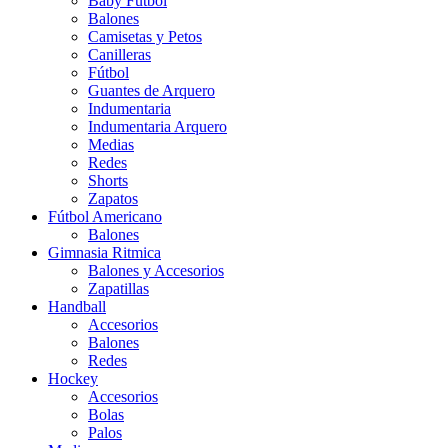
Baby Futbol
Balones
Camisetas y Petos
Canilleras
Fútbol
Guantes de Arquero
Indumentaria
Indumentaria Arquero
Medias
Redes
Shorts
Zapatos
Fútbol Americano
Balones
Gimnasia Ritmica
Balones y Accesorios
Zapatillas
Handball
Accesorios
Balones
Redes
Hockey
Accesorios
Bolas
Palos