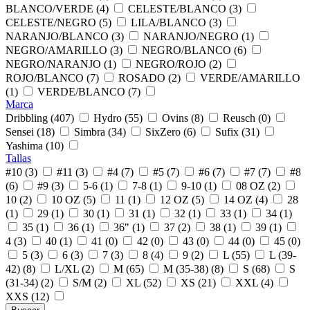
BLANCO/VERDE (4)
CELESTE/BLANCO (3)
CELESTE/NEGRO (5)
LILA/BLANCO (3)
NARANJO/BLANCO (3)
NARANJO/NEGRO (1)
NEGRO/AMARILLO (3)
NEGRO/BLANCO (6)
NEGRO/NARANJO (1)
NEGRO/ROJO (2)
ROJO/BLANCO (7)
ROSADO (2)
VERDE/AMARILLO
(1)
VERDE/BLANCO (7)
Marca
Dribbling (407)
Hydro (55)
Ovins (8)
Reusch (0)
Sensei (18)
Simbra (34)
SixZero (6)
Sufix (31)
Yashima (10)
Tallas
#10 (3)
#11 (3)
#4 (7)
#5 (7)
#6 (7)
#7 (7)
#8
(6)
#9 (3)
5-6 (1)
7-8 (1)
9-10 (1)
08 OZ (2)
10 (2)
10 OZ (5)
11 (1)
12 OZ (5)
14 OZ (4)
28
(1)
29 (1)
30 (1)
31 (1)
32 (1)
33 (1)
34 (1)
35 (1)
36 (1)
36" (1)
37 (2)
38 (1)
39 (1)
4 (3)
40 (1)
41 (0)
42 (0)
43 (0)
44 (0)
45 (0)
5 (3)
6 (3)
7 (3)
8 (4)
9 (2)
L (55)
L (39-
42) (8)
L/XL (2)
M (65)
M (35-38) (8)
S (68)
S
(31-34) (2)
S/M (2)
XL (52)
XS (21)
XXL (4)
XXS (12)