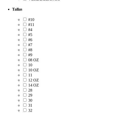
Tallas
#10
#11
#4
#5
#6
#7
#8
#9
08 OZ
10
10 OZ
11
12 OZ
14 OZ
28
29
30
31
32