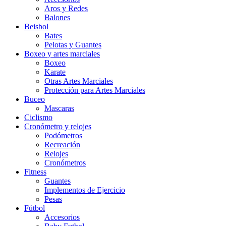
Aros y Redes
Balones
Beisbol
Bates
Pelotas y Guantes
Boxeo y artes marciales
Boxeo
Karate
Otras Artes Marciales
Protección para Artes Marciales
Buceo
Mascaras
Ciclismo
Cronómetro y relojes
Podómetros
Recreación
Relojes
Cronómetros
Fitness
Guantes
Implementos de Ejercicio
Pesas
Fútbol
Accesorios