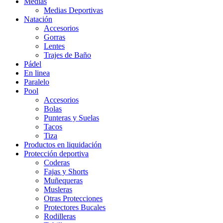
Medias
Medias Deportivas
Natación
Accesorios
Gorras
Lentes
Trajes de Baño
Pádel
En linea
Paralelo
Pool
Accesorios
Bolas
Punteras y Suelas
Tacos
Tiza
Productos en liquidación
Protección deportiva
Coderas
Fajas y Shorts
Muñequeras
Musleras
Otras Protecciones
Protectores Bucales
Rodilleras