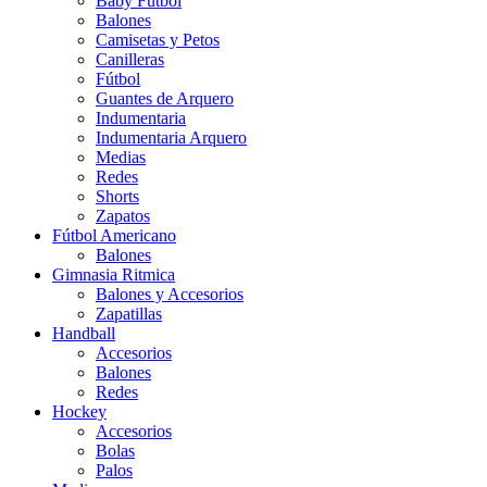
Baby Futbol
Balones
Camisetas y Petos
Canilleras
Fútbol
Guantes de Arquero
Indumentaria
Indumentaria Arquero
Medias
Redes
Shorts
Zapatos
Fútbol Americano
Balones
Gimnasia Ritmica
Balones y Accesorios
Zapatillas
Handball
Accesorios
Balones
Redes
Hockey
Accesorios
Bolas
Palos