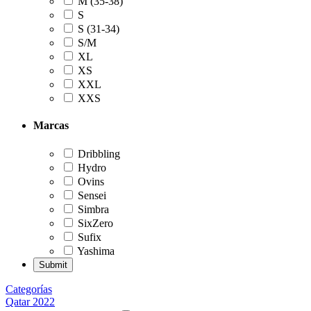
M (35-38)
S
S (31-34)
S/M
XL
XS
XXL
XXS
Marcas
Dribbling
Hydro
Ovins
Sensei
Simbra
SixZero
Sufix
Yashima
Categorías
Qatar 2022