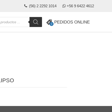
(56) 2 2292 1014
+56 9 6422 4612
da
PEDIDOS ONLINE
0
s
LIPSO