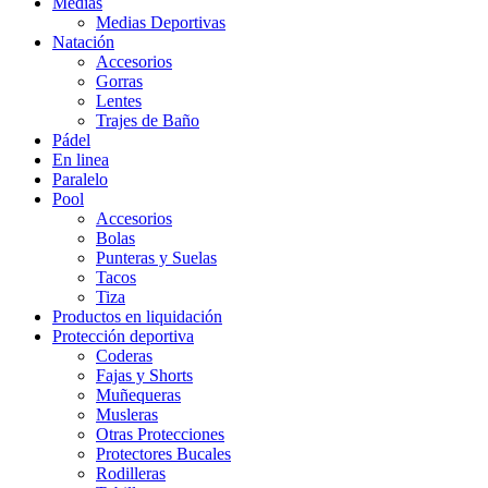
Medias
Medias Deportivas
Natación
Accesorios
Gorras
Lentes
Trajes de Baño
Pádel
En linea
Paralelo
Pool
Accesorios
Bolas
Punteras y Suelas
Tacos
Tiza
Productos en liquidación
Protección deportiva
Coderas
Fajas y Shorts
Muñequeras
Musleras
Otras Protecciones
Protectores Bucales
Rodilleras