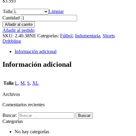
$
3.593
Talla
Limpiar
Cantidad
Añadir al carrito
Añadir al pedido
SKU:
2.40.38NE
Categorías:
Fútbol
,
Indumentaria
,
Shorts
Dribbling
Información adicional
Información adicional
Talla
L
,
M
,
S
,
XL
Archivos
Comentarios recientes
Buscar:
Categorías
No hay categorías