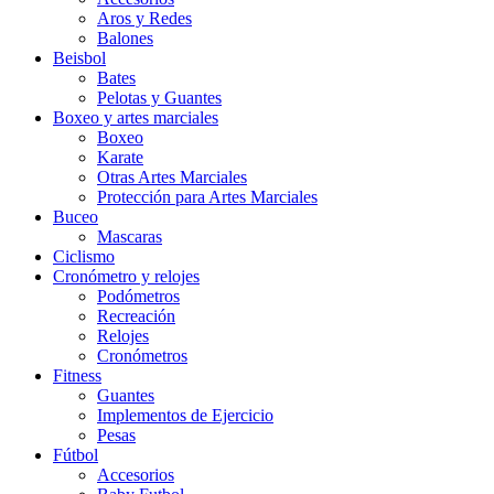
Aros y Redes
Balones
Beisbol
Bates
Pelotas y Guantes
Boxeo y artes marciales
Boxeo
Karate
Otras Artes Marciales
Protección para Artes Marciales
Buceo
Mascaras
Ciclismo
Cronómetro y relojes
Podómetros
Recreación
Relojes
Cronómetros
Fitness
Guantes
Implementos de Ejercicio
Pesas
Fútbol
Accesorios