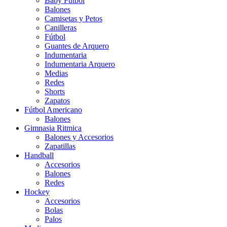
Baby Futbol
Balones
Camisetas y Petos
Canilleras
Fútbol
Guantes de Arquero
Indumentaria
Indumentaria Arquero
Medias
Redes
Shorts
Zapatos
Fútbol Americano
Balones
Gimnasia Ritmica
Balones y Accesorios
Zapatillas
Handball
Accesorios
Balones
Redes
Hockey
Accesorios
Bolas
Palos