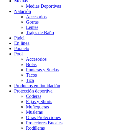
Medias
Medias Deportivas
Natación
Accesorios
Gorras
Lentes
Trajes de Baño
Pádel
En linea
Paralelo
Pool
Accesorios
Bolas
Punteras y Suelas
Tacos
Tiza
Productos en liquidación
Protección deportiva
Coderas
Fajas y Shorts
Muñequeras
Musleras
Otras Protecciones
Protectores Bucales
Rodilleras