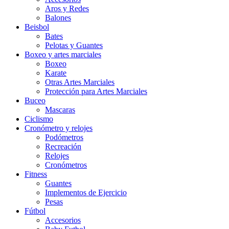
Aros y Redes
Balones
Beisbol
Bates
Pelotas y Guantes
Boxeo y artes marciales
Boxeo
Karate
Otras Artes Marciales
Protección para Artes Marciales
Buceo
Mascaras
Ciclismo
Cronómetro y relojes
Podómetros
Recreación
Relojes
Cronómetros
Fitness
Guantes
Implementos de Ejercicio
Pesas
Fútbol
Accesorios