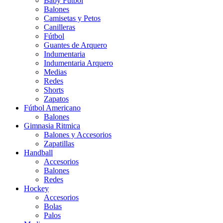
Baby Futbol
Balones
Camisetas y Petos
Canilleras
Fútbol
Guantes de Arquero
Indumentaria
Indumentaria Arquero
Medias
Redes
Shorts
Zapatos
Fútbol Americano
Balones
Gimnasia Ritmica
Balones y Accesorios
Zapatillas
Handball
Accesorios
Balones
Redes
Hockey
Accesorios
Bolas
Palos