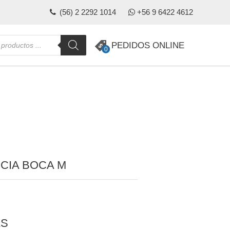
(56) 2 2292 1014
+56 9 6422 4612
da
PEDIDOS ONLINE
0
s
NCIA BOCA M
AS