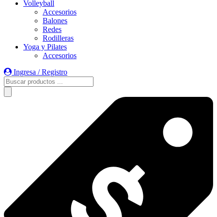
Volleyball
Accesorios
Balones
Redes
Rodilleras
Yoga y Pilates
Accesorios
Ingresa / Registro
Búsqueda
de
productos