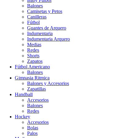
Baby Futbol
Balones
Camisetas y Petos
Canilleras
Fútbol
Guantes de Arquero
Indumentaria
Indumentaria Arquero
Medias
Redes
Shorts
Zapatos
Fútbol Americano
Balones
Gimnasia Ritmica
Balones y Accesorios
Zapatillas
Handball
Accesorios
Balones
Redes
Hockey
Accesorios
Bolas
Palos