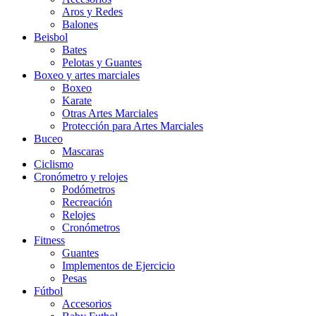
Aros y Redes
Balones
Beisbol
Bates
Pelotas y Guantes
Boxeo y artes marciales
Boxeo
Karate
Otras Artes Marciales
Protección para Artes Marciales
Buceo
Mascaras
Ciclismo
Cronómetro y relojes
Podómetros
Recreación
Relojes
Cronómetros
Fitness
Guantes
Implementos de Ejercicio
Pesas
Fútbol
Accesorios