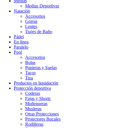
Medias
Medias Deportivas
Natación
Accesorios
Gorras
Lentes
Trajes de Baño
Pádel
En linea
Paralelo
Pool
Accesorios
Bolas
Punteras y Suelas
Tacos
Tiza
Productos en liquidación
Protección deportiva
Coderas
Fajas y Shorts
Muñequeras
Musleras
Otras Protecciones
Protectores Bucales
Rodilleras