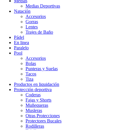
Medias
Medias Deportivas
Natación
Accesorios
Gorras
Lentes
Trajes de Baño
Pádel
En linea
Paralelo
Pool
Accesorios
Bolas
Punteras y Suelas
Tacos
Tiza
Productos en liquidación
Protección deportiva
Coderas
Fajas y Shorts
Muñequeras
Musleras
Otras Protecciones
Protectores Bucales
Rodilleras