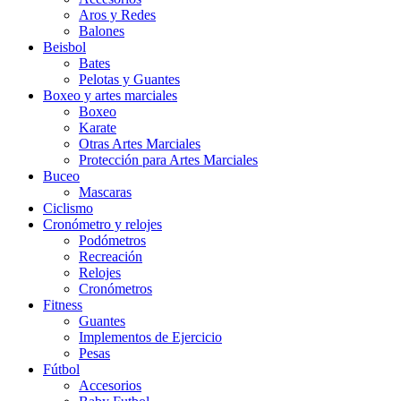
Aros y Redes
Balones
Beisbol
Bates
Pelotas y Guantes
Boxeo y artes marciales
Boxeo
Karate
Otras Artes Marciales
Protección para Artes Marciales
Buceo
Mascaras
Ciclismo
Cronómetro y relojes
Podómetros
Recreación
Relojes
Cronómetros
Fitness
Guantes
Implementos de Ejercicio
Pesas
Fútbol
Accesorios