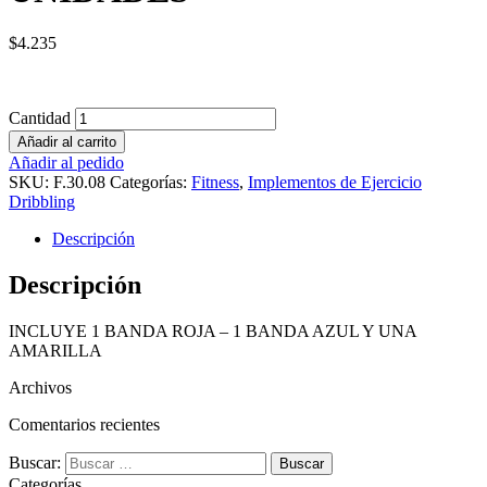
$
4.235
Cantidad
Añadir al carrito
Añadir al pedido
SKU:
F.30.08
Categorías:
Fitness
,
Implementos de Ejercicio
Dribbling
Descripción
Descripción
INCLUYE 1 BANDA ROJA – 1 BANDA AZUL Y UNA
AMARILLA
Archivos
Comentarios recientes
Buscar:
Categorías