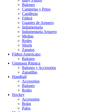
Baby Futbol
Balones
Camisetas y Petos
Canilleras
Fútbol
Guantes de Arquero
Indumentaria
Indumentaria Arquero
Medias
Redes
Shorts
Zapatos
Fútbol Americano
Balones
Gimnasia Ritmica
Balones y Accesorios
Zapatillas
Handball
Accesorios
Balones
Redes
Hockey
Accesorios
Bolas
Palos