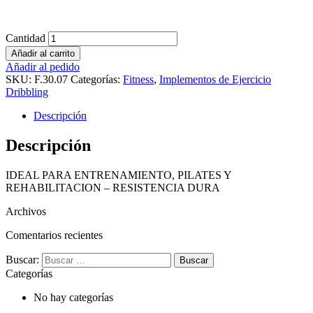
Cantidad
Añadir al carrito
Añadir al pedido
SKU:
F.30.07
Categorías:
Fitness
,
Implementos de Ejercicio
Dribbling
Descripción
Descripción
IDEAL PARA ENTRENAMIENTO, PILATES Y
REHABILITACION – RESISTENCIA DURA
Archivos
Comentarios recientes
Buscar:
Categorías
No hay categorías