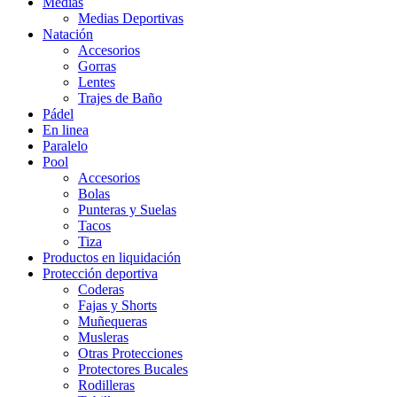
Medias
Medias Deportivas
Natación
Accesorios
Gorras
Lentes
Trajes de Baño
Pádel
En linea
Paralelo
Pool
Accesorios
Bolas
Punteras y Suelas
Tacos
Tiza
Productos en liquidación
Protección deportiva
Coderas
Fajas y Shorts
Muñequeras
Musleras
Otras Protecciones
Protectores Bucales
Rodilleras