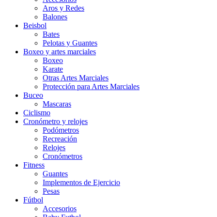
Aros y Redes
Balones
Beisbol
Bates
Pelotas y Guantes
Boxeo y artes marciales
Boxeo
Karate
Otras Artes Marciales
Protección para Artes Marciales
Buceo
Mascaras
Ciclismo
Cronómetro y relojes
Podómetros
Recreación
Relojes
Cronómetros
Fitness
Guantes
Implementos de Ejercicio
Pesas
Fútbol
Accesorios