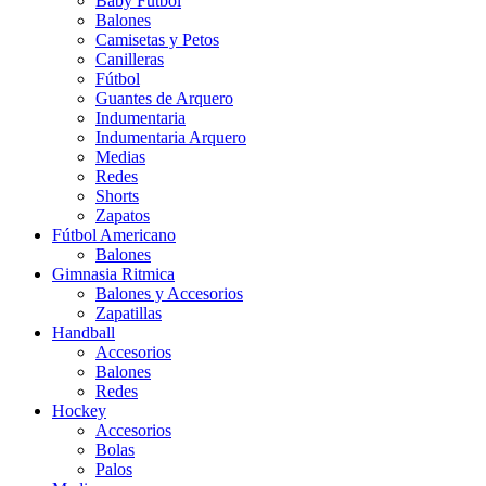
Baby Futbol
Balones
Camisetas y Petos
Canilleras
Fútbol
Guantes de Arquero
Indumentaria
Indumentaria Arquero
Medias
Redes
Shorts
Zapatos
Fútbol Americano
Balones
Gimnasia Ritmica
Balones y Accesorios
Zapatillas
Handball
Accesorios
Balones
Redes
Hockey
Accesorios
Bolas
Palos