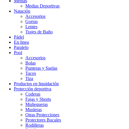
Medias
Medias Deportivas
Natación
Accesorios
Gorras
Lentes
Trajes de Baño
Pádel
En linea
Paralelo
Pool
Accesorios
Bolas
Punteras y Suelas
Tacos
Tiza
Productos en liquidación
Protección deportiva
Coderas
Fajas y Shorts
Muñequeras
Musleras
Otras Protecciones
Protectores Bucales
Rodilleras