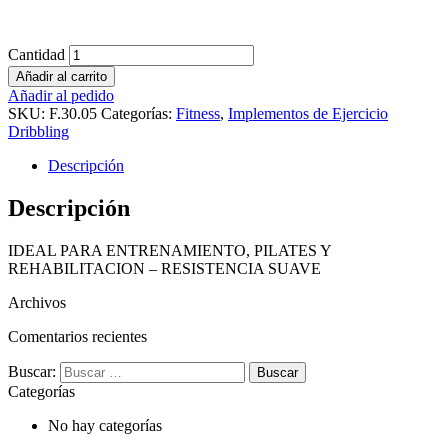
Cantidad
Añadir al carrito
Añadir al pedido
SKU:
F.30.05
Categorías:
Fitness
,
Implementos de Ejercicio
Dribbling
Descripción
Descripción
IDEAL PARA ENTRENAMIENTO, PILATES Y
REHABILITACION – RESISTENCIA SUAVE
Archivos
Comentarios recientes
Buscar:
Categorías
No hay categorías