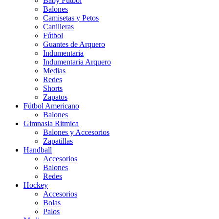
Baby Futbol
Balones
Camisetas y Petos
Canilleras
Fútbol
Guantes de Arquero
Indumentaria
Indumentaria Arquero
Medias
Redes
Shorts
Zapatos
Fútbol Americano
Balones
Gimnasia Ritmica
Balones y Accesorios
Zapatillas
Handball
Accesorios
Balones
Redes
Hockey
Accesorios
Bolas
Palos