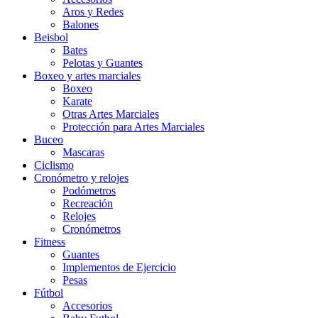
Aros y Redes
Balones
Beisbol
Bates
Pelotas y Guantes
Boxeo y artes marciales
Boxeo
Karate
Otras Artes Marciales
Protección para Artes Marciales
Buceo
Mascaras
Ciclismo
Cronómetro y relojes
Podómetros
Recreación
Relojes
Cronómetros
Fitness
Guantes
Implementos de Ejercicio
Pesas
Fútbol
Accesorios