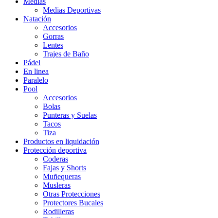
Medias
Medias Deportivas
Natación
Accesorios
Gorras
Lentes
Trajes de Baño
Pádel
En linea
Paralelo
Pool
Accesorios
Bolas
Punteras y Suelas
Tacos
Tiza
Productos en liquidación
Protección deportiva
Coderas
Fajas y Shorts
Muñequeras
Musleras
Otras Protecciones
Protectores Bucales
Rodilleras