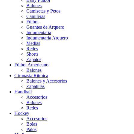
Baby Futbol
Balones
Camisetas y Petos
Canilleras
Fútbol
Guantes de Arquero
Indumentaria
Indumentaria Arquero
Medias
Redes
Shorts
Zapatos
Fútbol Americano
Balones
Gimnasia Ritmica
Balones y Accesorios
Zapatillas
Handball
Accesorios
Balones
Redes
Hockey
Accesorios
Bolas
Palos