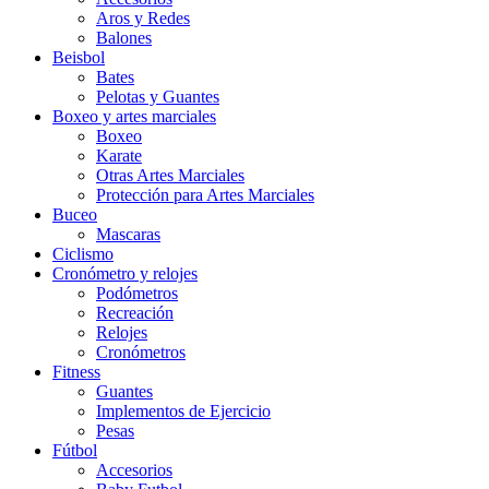
Aros y Redes
Balones
Beisbol
Bates
Pelotas y Guantes
Boxeo y artes marciales
Boxeo
Karate
Otras Artes Marciales
Protección para Artes Marciales
Buceo
Mascaras
Ciclismo
Cronómetro y relojes
Podómetros
Recreación
Relojes
Cronómetros
Fitness
Guantes
Implementos de Ejercicio
Pesas
Fútbol
Accesorios