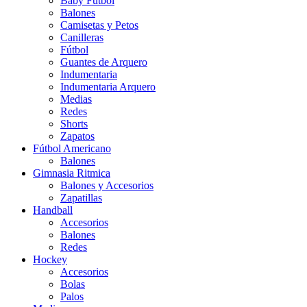
Baby Futbol
Balones
Camisetas y Petos
Canilleras
Fútbol
Guantes de Arquero
Indumentaria
Indumentaria Arquero
Medias
Redes
Shorts
Zapatos
Fútbol Americano
Balones
Gimnasia Ritmica
Balones y Accesorios
Zapatillas
Handball
Accesorios
Balones
Redes
Hockey
Accesorios
Bolas
Palos