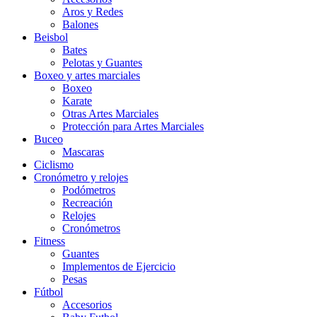
Aros y Redes
Balones
Beisbol
Bates
Pelotas y Guantes
Boxeo y artes marciales
Boxeo
Karate
Otras Artes Marciales
Protección para Artes Marciales
Buceo
Mascaras
Ciclismo
Cronómetro y relojes
Podómetros
Recreación
Relojes
Cronómetros
Fitness
Guantes
Implementos de Ejercicio
Pesas
Fútbol
Accesorios