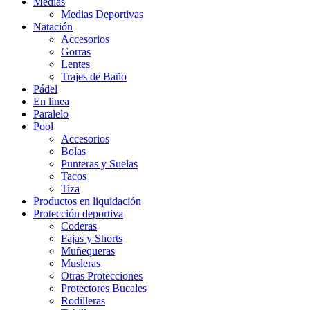
Medias
Medias Deportivas
Natación
Accesorios
Gorras
Lentes
Trajes de Baño
Pádel
En linea
Paralelo
Pool
Accesorios
Bolas
Punteras y Suelas
Tacos
Tiza
Productos en liquidación
Protección deportiva
Coderas
Fajas y Shorts
Muñequeras
Musleras
Otras Protecciones
Protectores Bucales
Rodilleras