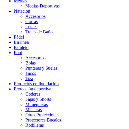
Medias
Medias Deportivas
Natación
Accesorios
Gorras
Lentes
Trajes de Baño
Pádel
En linea
Paralelo
Pool
Accesorios
Bolas
Punteras y Suelas
Tacos
Tiza
Productos en liquidación
Protección deportiva
Coderas
Fajas y Shorts
Muñequeras
Musleras
Otras Protecciones
Protectores Bucales
Rodilleras