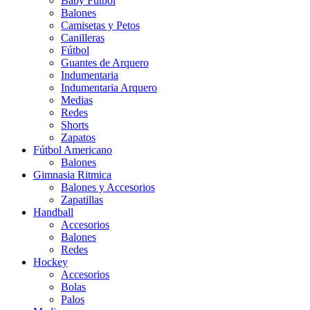
Baby Futbol
Balones
Camisetas y Petos
Canilleras
Fútbol
Guantes de Arquero
Indumentaria
Indumentaria Arquero
Medias
Redes
Shorts
Zapatos
Fútbol Americano
Balones
Gimnasia Ritmica
Balones y Accesorios
Zapatillas
Handball
Accesorios
Balones
Redes
Hockey
Accesorios
Bolas
Palos