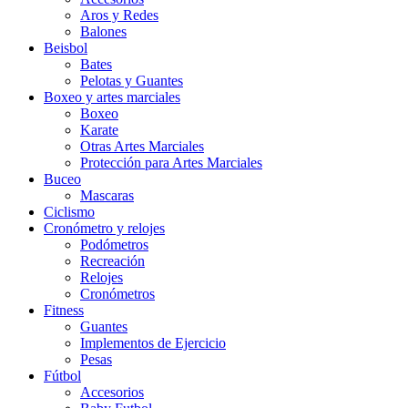
Aros y Redes
Balones
Beisbol
Bates
Pelotas y Guantes
Boxeo y artes marciales
Boxeo
Karate
Otras Artes Marciales
Protección para Artes Marciales
Buceo
Mascaras
Ciclismo
Cronómetro y relojes
Podómetros
Recreación
Relojes
Cronómetros
Fitness
Guantes
Implementos de Ejercicio
Pesas
Fútbol
Accesorios