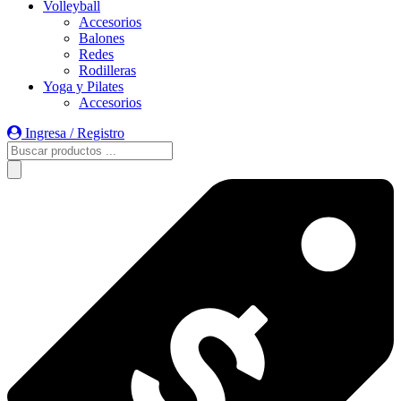
Volleyball
Accesorios
Balones
Redes
Rodilleras
Yoga y Pilates
Accesorios
Ingresa / Registro
Búsqueda
de
productos