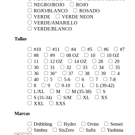
NEGRO/ROJO
ROJO
ROJO/BLANCO
ROSADO
VERDE
VERDE NEON
VERDE/AMARILLO
VERDE/BLANCO
Tallas
#10
#11
#4
#5
#6
#7
#8
#9
08 OZ
10
10 OZ
11
12 OZ
14 OZ
28
29
30
31
32
33
34
35
36
36"
37
38
39
4
40
5
5-6
6
7
7-8
8
9
9-10
L
L (39-42)
L/XL
M
M (35-38)
S
S (31-34)
S/M
XL
XS
XXL
XXS
Marcas
Dribbling
Hydro
Ovins
Sensei
Simbra
SixZero
Sufix
Yashima