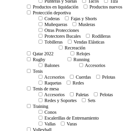
Punteras y Suelas
Tacos
Tiza
Productos en liquidación
Productos nuevos
Protección deportiva
Coderas
Fajas y Shorts
Muñequeras
Musleras
Otras Protecciones
Protectores Bucales
Rodilleras
Tobilleras
Vendas Elásticas
Recreación
Qatar 2022
Relojes
Rugby
Running
Balones
Accesorios
Tenis
Accesorios
Cuerdas
Pelotas
Raquetas
Redes
Tenis de mesa
Accesorios
Paletas
Pelotas
Redes y Soportes
Sets
Training
Conos
Escalerillas de Entrenamiento
Vallas
Varas
Volleyball