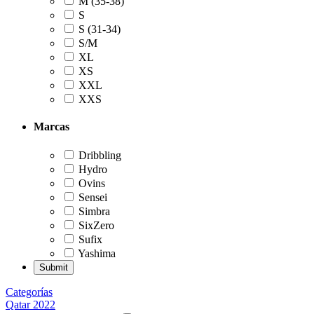
M (35-38)
S
S (31-34)
S/M
XL
XS
XXL
XXS
Marcas
Dribbling
Hydro
Ovins
Sensei
Simbra
SixZero
Sufix
Yashima
Categorías
Qatar 2022