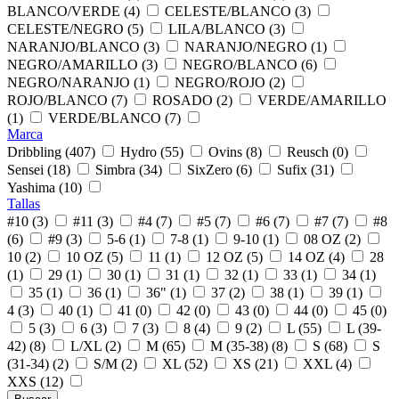
BLANCO/VERDE (4)
CELESTE/BLANCO (3)
CELESTE/NEGRO (5)
LILA/BLANCO (3)
NARANJO/BLANCO (3)
NARANJO/NEGRO (1)
NEGRO/AMARILLO (3)
NEGRO/BLANCO (6)
NEGRO/NARANJO (1)
NEGRO/ROJO (2)
ROJO/BLANCO (7)
ROSADO (2)
VERDE/AMARILLO
(1)
VERDE/BLANCO (7)
Marca
Dribbling (407)
Hydro (55)
Ovins (8)
Reusch (0)
Sensei (18)
Simbra (34)
SixZero (6)
Sufix (31)
Yashima (10)
Tallas
#10 (3)
#11 (3)
#4 (7)
#5 (7)
#6 (7)
#7 (7)
#8
(6)
#9 (3)
5-6 (1)
7-8 (1)
9-10 (1)
08 OZ (2)
10 (2)
10 OZ (5)
11 (1)
12 OZ (5)
14 OZ (4)
28
(1)
29 (1)
30 (1)
31 (1)
32 (1)
33 (1)
34 (1)
35 (1)
36 (1)
36" (1)
37 (2)
38 (1)
39 (1)
4 (3)
40 (1)
41 (0)
42 (0)
43 (0)
44 (0)
45 (0)
5 (3)
6 (3)
7 (3)
8 (4)
9 (2)
L (55)
L (39-
42) (8)
L/XL (2)
M (65)
M (35-38) (8)
S (68)
S
(31-34) (2)
S/M (2)
XL (52)
XS (21)
XXL (4)
XXS (12)