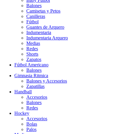
Baby Futbol
Balones
Camisetas y Petos
Canilleras
Fútbol
Guantes de Arquero
Indumentaria
Indumentaria Arquero
Medias
Redes
Shorts
Zapatos
Fútbol Americano
Balones
Gimnasia Ritmica
Balones y Accesorios
Zapatillas
Handball
Accesorios
Balones
Redes
Hockey
Accesorios
Bolas
Palos