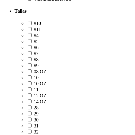
Tallas
#10
#11
#4
#5
#6
#7
#8
#9
08 OZ
10
10 OZ
11
12 OZ
14 OZ
28
29
30
31
32