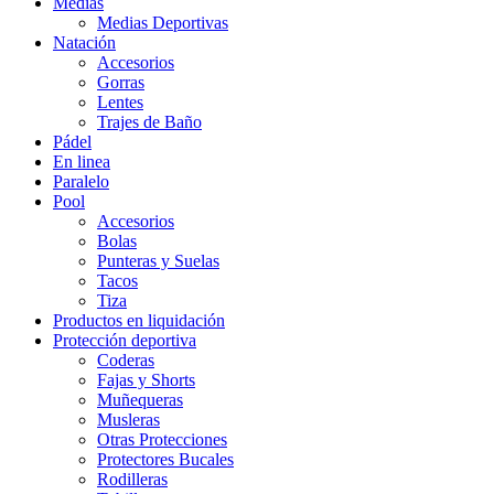
Medias
Medias Deportivas
Natación
Accesorios
Gorras
Lentes
Trajes de Baño
Pádel
En linea
Paralelo
Pool
Accesorios
Bolas
Punteras y Suelas
Tacos
Tiza
Productos en liquidación
Protección deportiva
Coderas
Fajas y Shorts
Muñequeras
Musleras
Otras Protecciones
Protectores Bucales
Rodilleras