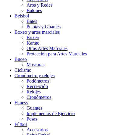
Aros y Redes
Balones
Beisbol
Bates
Pelotas y Guantes
Boxeo y artes marciales
Boxeo
Karate
Otras Artes Marciales
Protección para Artes Marciales
Buceo
Mascaras
Ciclismo
Cronómetro y relojes
Podómetros
Recreación
Relojes
Cronómetros
Fitness
Guantes
Implementos de Ejercicio
Pesas
Fútbol
Accesorios