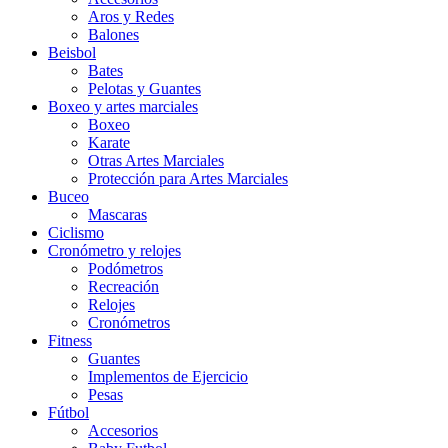
Aros y Redes
Balones
Beisbol
Bates
Pelotas y Guantes
Boxeo y artes marciales
Boxeo
Karate
Otras Artes Marciales
Protección para Artes Marciales
Buceo
Mascaras
Ciclismo
Cronómetro y relojes
Podómetros
Recreación
Relojes
Cronómetros
Fitness
Guantes
Implementos de Ejercicio
Pesas
Fútbol
Accesorios