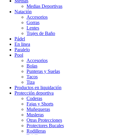
Medias
Medias Deportivas
Natación
Accesorios
Gorras
Lentes
Trajes de Baño
Pádel
En linea
Paralelo
Pool
Accesorios
Bolas
Punteras y Suelas
Tacos
Tiza
Productos en liquidación
Protección deportiva
Coderas
Fajas y Shorts
Muñequeras
Musleras
Otras Protecciones
Protectores Bucales
Rodilleras