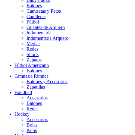
Baby Futbol
Balones
Camisetas y Petos
Canilleras
Fútbol
Guantes de Arquero
Indumentaria
Indumentaria Arquero
Medias
Redes
Shorts
Zapatos
Fútbol Americano
Balones
Gimnasia Ritmica
Balones y Accesorios
Zapatillas
Handball
Accesorios
Balones
Redes
Hockey
Accesorios
Bolas
Palos