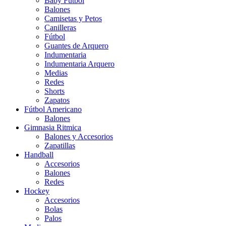
Baby Futbol
Balones
Camisetas y Petos
Canilleras
Fútbol
Guantes de Arquero
Indumentaria
Indumentaria Arquero
Medias
Redes
Shorts
Zapatos
Fútbol Americano
Balones
Gimnasia Ritmica
Balones y Accesorios
Zapatillas
Handball
Accesorios
Balones
Redes
Hockey
Accesorios
Bolas
Palos