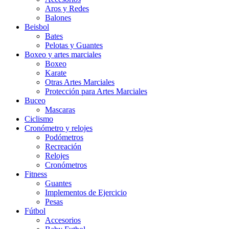
Aros y Redes
Balones
Beisbol
Bates
Pelotas y Guantes
Boxeo y artes marciales
Boxeo
Karate
Otras Artes Marciales
Protección para Artes Marciales
Buceo
Mascaras
Ciclismo
Cronómetro y relojes
Podómetros
Recreación
Relojes
Cronómetros
Fitness
Guantes
Implementos de Ejercicio
Pesas
Fútbol
Accesorios