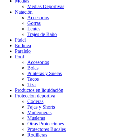
Medias
Medias Deportivas
Natación
Accesorios
Gorras
Lentes
Trajes de Baño
Pádel
En linea
Paralelo
Pool
Accesorios
Bolas
Punteras y Suelas
Tacos
Tiza
Productos en liquidación
Protección deportiva
Coderas
Fajas y Shorts
Muñequeras
Musleras
Otras Protecciones
Protectores Bucales
Rodilleras