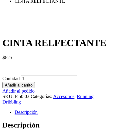
CINTA RELFECTANTE
CINTA RELFECTANTE
$
625
Cantidad
Añadir al carrito
Añadir al pedido
SKU:
F.50.03
Categorías:
Accesorios
,
Running
Dribbling
Descripción
Descripción