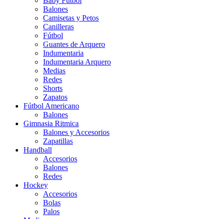
Baby Futbol
Balones
Camisetas y Petos
Canilleras
Fútbol
Guantes de Arquero
Indumentaria
Indumentaria Arquero
Medias
Redes
Shorts
Zapatos
Fútbol Americano
Balones
Gimnasia Ritmica
Balones y Accesorios
Zapatillas
Handball
Accesorios
Balones
Redes
Hockey
Accesorios
Bolas
Palos