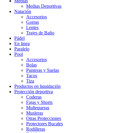
Medias
Medias Deportivas
Natación
Accesorios
Gorras
Lentes
Trajes de Baño
Pádel
En linea
Paralelo
Pool
Accesorios
Bolas
Punteras y Suelas
Tacos
Tiza
Productos en liquidación
Protección deportiva
Coderas
Fajas y Shorts
Muñequeras
Musleras
Otras Protecciones
Protectores Bucales
Rodilleras