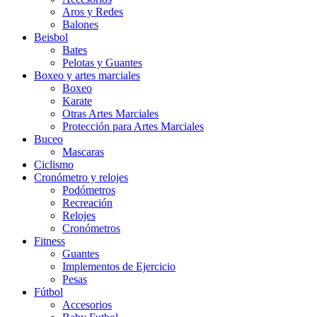
Aros y Redes
Balones
Beisbol
Bates
Pelotas y Guantes
Boxeo y artes marciales
Boxeo
Karate
Otras Artes Marciales
Protección para Artes Marciales
Buceo
Mascaras
Ciclismo
Cronómetro y relojes
Podómetros
Recreación
Relojes
Cronómetros
Fitness
Guantes
Implementos de Ejercicio
Pesas
Fútbol
Accesorios