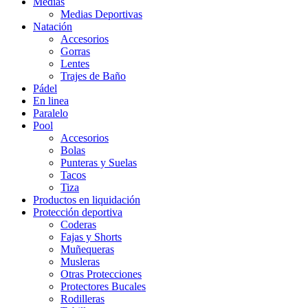
Medias
Medias Deportivas
Natación
Accesorios
Gorras
Lentes
Trajes de Baño
Pádel
En linea
Paralelo
Pool
Accesorios
Bolas
Punteras y Suelas
Tacos
Tiza
Productos en liquidación
Protección deportiva
Coderas
Fajas y Shorts
Muñequeras
Musleras
Otras Protecciones
Protectores Bucales
Rodilleras