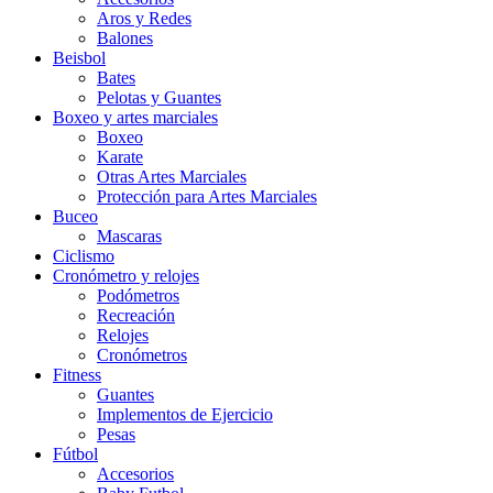
Aros y Redes
Balones
Beisbol
Bates
Pelotas y Guantes
Boxeo y artes marciales
Boxeo
Karate
Otras Artes Marciales
Protección para Artes Marciales
Buceo
Mascaras
Ciclismo
Cronómetro y relojes
Podómetros
Recreación
Relojes
Cronómetros
Fitness
Guantes
Implementos de Ejercicio
Pesas
Fútbol
Accesorios