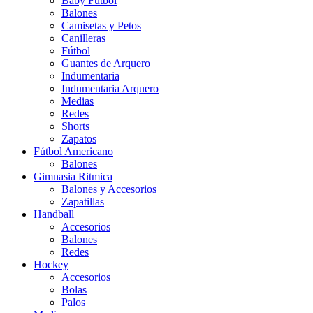
Baby Futbol
Balones
Camisetas y Petos
Canilleras
Fútbol
Guantes de Arquero
Indumentaria
Indumentaria Arquero
Medias
Redes
Shorts
Zapatos
Fútbol Americano
Balones
Gimnasia Ritmica
Balones y Accesorios
Zapatillas
Handball
Accesorios
Balones
Redes
Hockey
Accesorios
Bolas
Palos