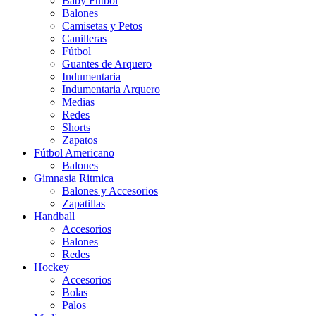
Baby Futbol
Balones
Camisetas y Petos
Canilleras
Fútbol
Guantes de Arquero
Indumentaria
Indumentaria Arquero
Medias
Redes
Shorts
Zapatos
Fútbol Americano
Balones
Gimnasia Ritmica
Balones y Accesorios
Zapatillas
Handball
Accesorios
Balones
Redes
Hockey
Accesorios
Bolas
Palos