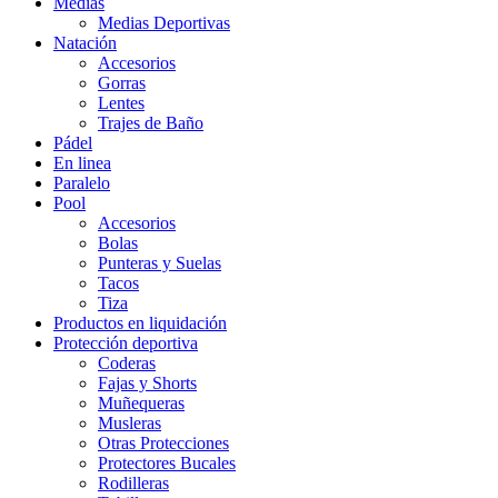
Medias
Medias Deportivas
Natación
Accesorios
Gorras
Lentes
Trajes de Baño
Pádel
En linea
Paralelo
Pool
Accesorios
Bolas
Punteras y Suelas
Tacos
Tiza
Productos en liquidación
Protección deportiva
Coderas
Fajas y Shorts
Muñequeras
Musleras
Otras Protecciones
Protectores Bucales
Rodilleras