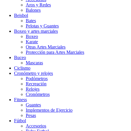
Aros y Redes
Balones
Beisbol
Bates
Pelotas y Guantes
Boxeo y artes marciales
Boxeo
Karate
Otras Artes Marciales
Protección para Artes Marciales
Buceo
Mascaras
Ciclismo
Cronómetro y relojes
Podómetros
Recreación
Relojes
Cronómetros
Fitness
Guantes
Implementos de Ejercicio
Pesas
Fútbol
Accesorios