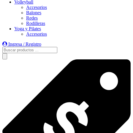
Volleyball
Accesorios
Balones
Redes
Rodilleras
Yoga y Pilates
Accesorios
Ingresa / Registro
Búsqueda
de
productos