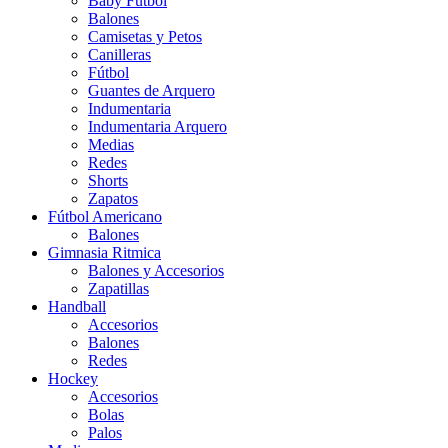
Baby Futbol
Balones
Camisetas y Petos
Canilleras
Fútbol
Guantes de Arquero
Indumentaria
Indumentaria Arquero
Medias
Redes
Shorts
Zapatos
Fútbol Americano
Balones
Gimnasia Ritmica
Balones y Accesorios
Zapatillas
Handball
Accesorios
Balones
Redes
Hockey
Accesorios
Bolas
Palos