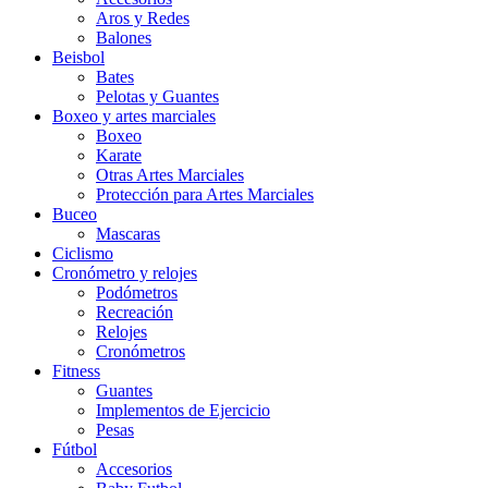
Aros y Redes
Balones
Beisbol
Bates
Pelotas y Guantes
Boxeo y artes marciales
Boxeo
Karate
Otras Artes Marciales
Protección para Artes Marciales
Buceo
Mascaras
Ciclismo
Cronómetro y relojes
Podómetros
Recreación
Relojes
Cronómetros
Fitness
Guantes
Implementos de Ejercicio
Pesas
Fútbol
Accesorios