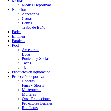
Medias
Medias Deportivas
Natación
Accesorios
Gorras
Lentes
Trajes de Baño
Pádel
En linea
Paralelo
Pool
Accesorios
Bolas
Punteras y Suelas
Tacos
Tiza
Productos en liquidación
Protección deportiva
Coderas
Fajas y Shorts
Muñequeras
Musleras
Otras Protecciones
Protectores Bucales
Rodilleras