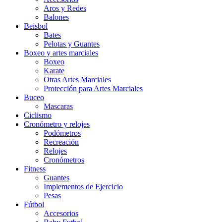
Aros y Redes
Balones
Beisbol
Bates
Pelotas y Guantes
Boxeo y artes marciales
Boxeo
Karate
Otras Artes Marciales
Protección para Artes Marciales
Buceo
Mascaras
Ciclismo
Cronómetro y relojes
Podómetros
Recreación
Relojes
Cronómetros
Fitness
Guantes
Implementos de Ejercicio
Pesas
Fútbol
Accesorios