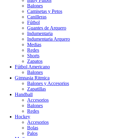
Baby Futbol
Balones
Camisetas y Petos
Canilleras
Fútbol
Guantes de Arquero
Indumentaria
Indumentaria Arquero
Medias
Redes
Shorts
Zapatos
Fútbol Americano
Balones
Gimnasia Ritmica
Balones y Accesorios
Zapatillas
Handball
Accesorios
Balones
Redes
Hockey
Accesorios
Bolas
Palos