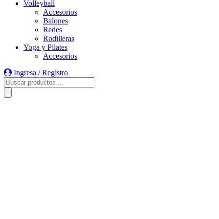
Volleyball
Accesorios
Balones
Redes
Rodilleras
Yoga y Pilates
Accesorios
Ingresa / Registro
Búsqueda
de
productos