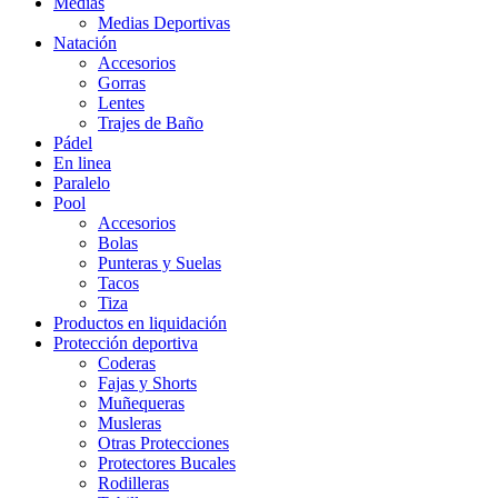
Medias
Medias Deportivas
Natación
Accesorios
Gorras
Lentes
Trajes de Baño
Pádel
En linea
Paralelo
Pool
Accesorios
Bolas
Punteras y Suelas
Tacos
Tiza
Productos en liquidación
Protección deportiva
Coderas
Fajas y Shorts
Muñequeras
Musleras
Otras Protecciones
Protectores Bucales
Rodilleras