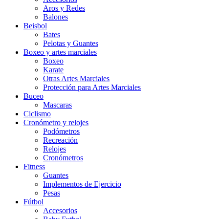
Aros y Redes
Balones
Beisbol
Bates
Pelotas y Guantes
Boxeo y artes marciales
Boxeo
Karate
Otras Artes Marciales
Protección para Artes Marciales
Buceo
Mascaras
Ciclismo
Cronómetro y relojes
Podómetros
Recreación
Relojes
Cronómetros
Fitness
Guantes
Implementos de Ejercicio
Pesas
Fútbol
Accesorios