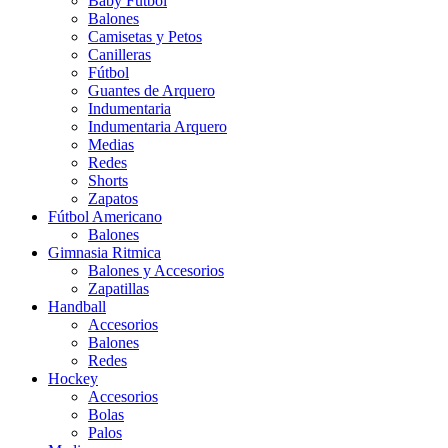
Baby Futbol
Balones
Camisetas y Petos
Canilleras
Fútbol
Guantes de Arquero
Indumentaria
Indumentaria Arquero
Medias
Redes
Shorts
Zapatos
Fútbol Americano
Balones
Gimnasia Ritmica
Balones y Accesorios
Zapatillas
Handball
Accesorios
Balones
Redes
Hockey
Accesorios
Bolas
Palos