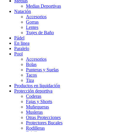
Medias
Medias Deportivas
Natación
Accesorios
Gorras
Lentes
Trajes de Baño
Pádel
En linea
Paralelo
Pool
Accesorios
Bolas
Punteras y Suelas
Tacos
Tiza
Productos en liquidación
Protección deportiva
Coderas
Fajas y Shorts
Muñequeras
Musleras
Otras Protecciones
Protectores Bucales
Rodilleras