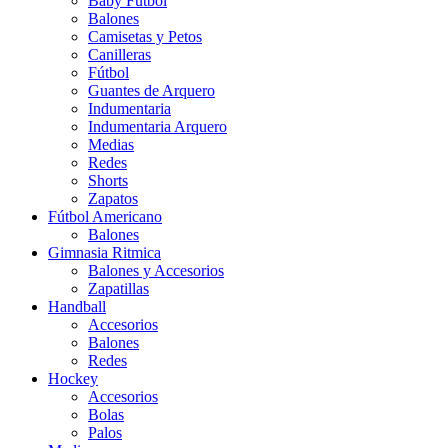
Baby Futbol
Balones
Camisetas y Petos
Canilleras
Fútbol
Guantes de Arquero
Indumentaria
Indumentaria Arquero
Medias
Redes
Shorts
Zapatos
Fútbol Americano
Balones
Gimnasia Ritmica
Balones y Accesorios
Zapatillas
Handball
Accesorios
Balones
Redes
Hockey
Accesorios
Bolas
Palos