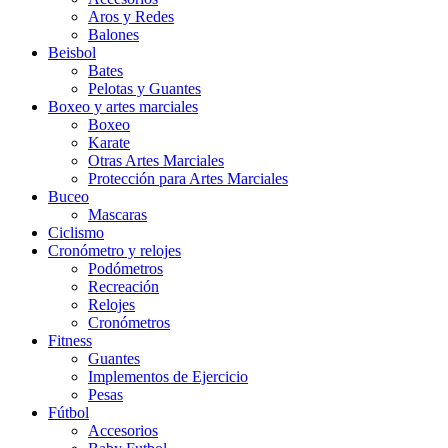
Aros y Redes
Balones
Beisbol
Bates
Pelotas y Guantes
Boxeo y artes marciales
Boxeo
Karate
Otras Artes Marciales
Protección para Artes Marciales
Buceo
Mascaras
Ciclismo
Cronómetro y relojes
Podómetros
Recreación
Relojes
Cronómetros
Fitness
Guantes
Implementos de Ejercicio
Pesas
Fútbol
Accesorios