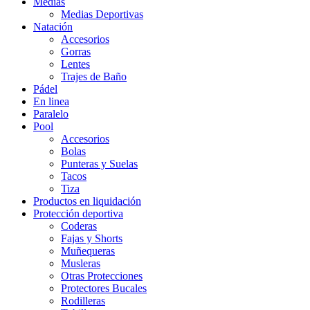
Medias
Medias Deportivas
Natación
Accesorios
Gorras
Lentes
Trajes de Baño
Pádel
En linea
Paralelo
Pool
Accesorios
Bolas
Punteras y Suelas
Tacos
Tiza
Productos en liquidación
Protección deportiva
Coderas
Fajas y Shorts
Muñequeras
Musleras
Otras Protecciones
Protectores Bucales
Rodilleras