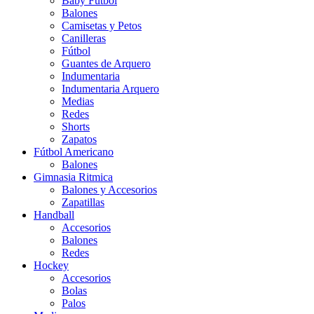
Baby Futbol
Balones
Camisetas y Petos
Canilleras
Fútbol
Guantes de Arquero
Indumentaria
Indumentaria Arquero
Medias
Redes
Shorts
Zapatos
Fútbol Americano
Balones
Gimnasia Ritmica
Balones y Accesorios
Zapatillas
Handball
Accesorios
Balones
Redes
Hockey
Accesorios
Bolas
Palos