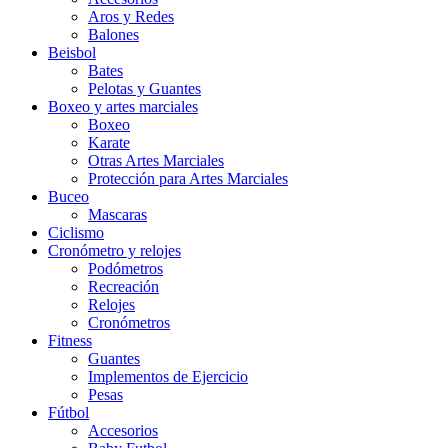
Aros y Redes
Balones
Beisbol
Bates
Pelotas y Guantes
Boxeo y artes marciales
Boxeo
Karate
Otras Artes Marciales
Protección para Artes Marciales
Buceo
Mascaras
Ciclismo
Cronómetro y relojes
Podómetros
Recreación
Relojes
Cronómetros
Fitness
Guantes
Implementos de Ejercicio
Pesas
Fútbol
Accesorios