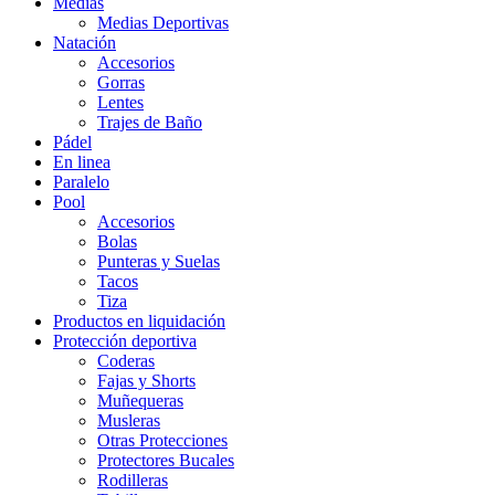
Medias
Medias Deportivas
Natación
Accesorios
Gorras
Lentes
Trajes de Baño
Pádel
En linea
Paralelo
Pool
Accesorios
Bolas
Punteras y Suelas
Tacos
Tiza
Productos en liquidación
Protección deportiva
Coderas
Fajas y Shorts
Muñequeras
Musleras
Otras Protecciones
Protectores Bucales
Rodilleras