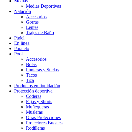
Medias
Medias Deportivas
Natación
Accesorios
Gorras
Lentes
Trajes de Baño
Pádel
En linea
Paralelo
Pool
Accesorios
Bolas
Punteras y Suelas
Tacos
Tiza
Productos en liquidación
Protección deportiva
Coderas
Fajas y Shorts
Muñequeras
Musleras
Otras Protecciones
Protectores Bucales
Rodilleras