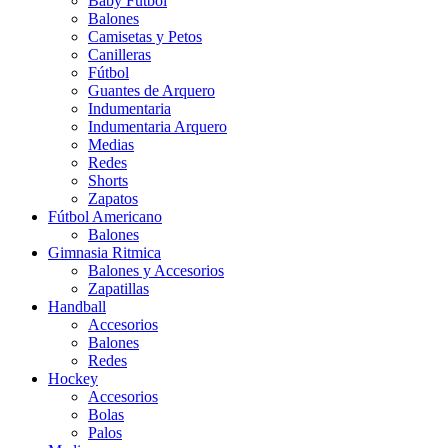
Baby Futbol
Balones
Camisetas y Petos
Canilleras
Fútbol
Guantes de Arquero
Indumentaria
Indumentaria Arquero
Medias
Redes
Shorts
Zapatos
Fútbol Americano
Balones
Gimnasia Ritmica
Balones y Accesorios
Zapatillas
Handball
Accesorios
Balones
Redes
Hockey
Accesorios
Bolas
Palos