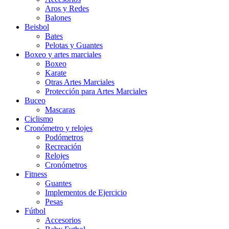
Aros y Redes
Balones
Beisbol
Bates
Pelotas y Guantes
Boxeo y artes marciales
Boxeo
Karate
Otras Artes Marciales
Protección para Artes Marciales
Buceo
Mascaras
Ciclismo
Cronómetro y relojes
Podómetros
Recreación
Relojes
Cronómetros
Fitness
Guantes
Implementos de Ejercicio
Pesas
Fútbol
Accesorios