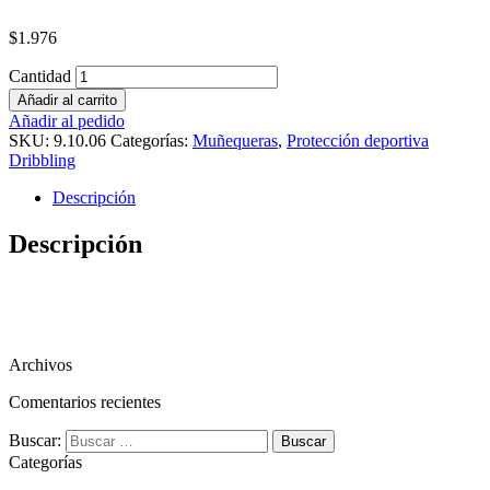
$
1.976
Cantidad
Añadir al carrito
Añadir al pedido
SKU:
9.10.06
Categorías:
Muñequeras
,
Protección deportiva
Dribbling
Descripción
Descripción
Archivos
Comentarios recientes
Buscar:
Categorías