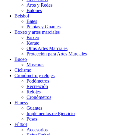
Aros y Redes
Balones
Beisbol
Bates
Pelotas y Guantes
Boxeo y artes marciales
Boxeo
Karate
Otras Artes Marciales
Protección para Artes Marciales
Buceo
Mascaras
Ciclismo
Cronómetro y relojes
Podómetros
Recreación
Relojes
Cronómetros
Fitness
Guantes
Implementos de Ejercicio
Pesas
Fútbol
Accesorios