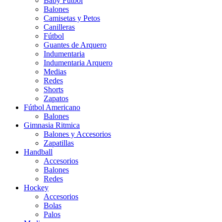
Baby Futbol
Balones
Camisetas y Petos
Canilleras
Fútbol
Guantes de Arquero
Indumentaria
Indumentaria Arquero
Medias
Redes
Shorts
Zapatos
Fútbol Americano
Balones
Gimnasia Ritmica
Balones y Accesorios
Zapatillas
Handball
Accesorios
Balones
Redes
Hockey
Accesorios
Bolas
Palos