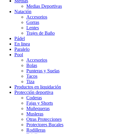
Medias
Medias Deportivas
Natación
Accesorios
Gorras
Lentes
Trajes de Baño
Pádel
En linea
Paralelo
Pool
Accesorios
Bolas
Punteras y Suelas
Tacos
Tiza
Productos en liquidación
Protección deportiva
Coderas
Fajas y Shorts
Muñequeras
Musleras
Otras Protecciones
Protectores Bucales
Rodilleras