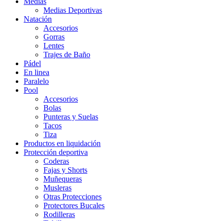
Medias
Medias Deportivas
Natación
Accesorios
Gorras
Lentes
Trajes de Baño
Pádel
En linea
Paralelo
Pool
Accesorios
Bolas
Punteras y Suelas
Tacos
Tiza
Productos en liquidación
Protección deportiva
Coderas
Fajas y Shorts
Muñequeras
Musleras
Otras Protecciones
Protectores Bucales
Rodilleras