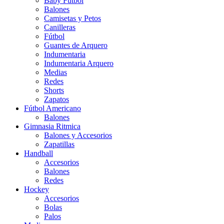
Baby Futbol
Balones
Camisetas y Petos
Canilleras
Fútbol
Guantes de Arquero
Indumentaria
Indumentaria Arquero
Medias
Redes
Shorts
Zapatos
Fútbol Americano
Balones
Gimnasia Ritmica
Balones y Accesorios
Zapatillas
Handball
Accesorios
Balones
Redes
Hockey
Accesorios
Bolas
Palos