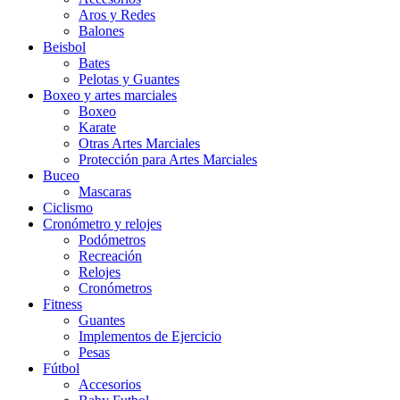
Aros y Redes
Balones
Beisbol
Bates
Pelotas y Guantes
Boxeo y artes marciales
Boxeo
Karate
Otras Artes Marciales
Protección para Artes Marciales
Buceo
Mascaras
Ciclismo
Cronómetro y relojes
Podómetros
Recreación
Relojes
Cronómetros
Fitness
Guantes
Implementos de Ejercicio
Pesas
Fútbol
Accesorios