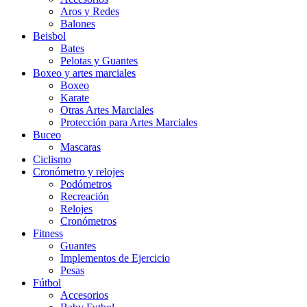
Aros y Redes
Balones
Beisbol
Bates
Pelotas y Guantes
Boxeo y artes marciales
Boxeo
Karate
Otras Artes Marciales
Protección para Artes Marciales
Buceo
Mascaras
Ciclismo
Cronómetro y relojes
Podómetros
Recreación
Relojes
Cronómetros
Fitness
Guantes
Implementos de Ejercicio
Pesas
Fútbol
Accesorios