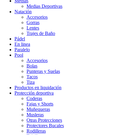
Medias
Medias Deportivas
Natación
Accesorios
Gorras
Lentes
Trajes de Baño
Pádel
En linea
Paralelo
Pool
Accesorios
Bolas
Punteras y Suelas
Tacos
Tiza
Productos en liquidación
Protección deportiva
Coderas
Fajas y Shorts
Muñequeras
Musleras
Otras Protecciones
Protectores Bucales
Rodilleras