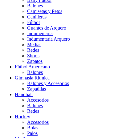
Baby Futbol
Balones
Camisetas y Petos
Canilleras
Fútbol
Guantes de Arquero
Indumentaria
Indumentaria Arquero
Medias
Redes
Shorts
Zapatos
Fútbol Americano
Balones
Gimnasia Ritmica
Balones y Accesorios
Zapatillas
Handball
Accesorios
Balones
Redes
Hockey
Accesorios
Bolas
Palos