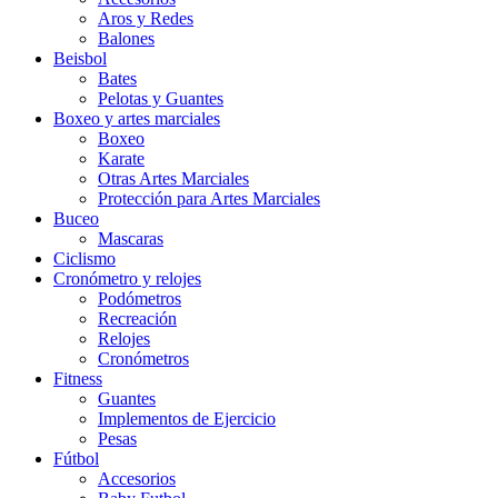
Aros y Redes
Balones
Beisbol
Bates
Pelotas y Guantes
Boxeo y artes marciales
Boxeo
Karate
Otras Artes Marciales
Protección para Artes Marciales
Buceo
Mascaras
Ciclismo
Cronómetro y relojes
Podómetros
Recreación
Relojes
Cronómetros
Fitness
Guantes
Implementos de Ejercicio
Pesas
Fútbol
Accesorios