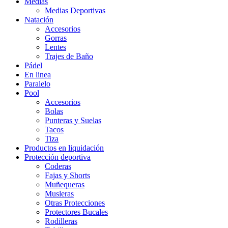
Medias
Medias Deportivas
Natación
Accesorios
Gorras
Lentes
Trajes de Baño
Pádel
En linea
Paralelo
Pool
Accesorios
Bolas
Punteras y Suelas
Tacos
Tiza
Productos en liquidación
Protección deportiva
Coderas
Fajas y Shorts
Muñequeras
Musleras
Otras Protecciones
Protectores Bucales
Rodilleras