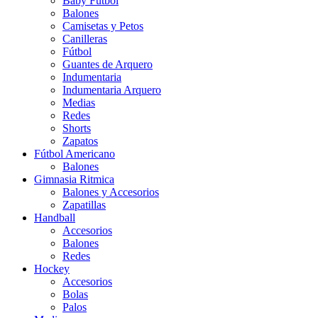
Baby Futbol
Balones
Camisetas y Petos
Canilleras
Fútbol
Guantes de Arquero
Indumentaria
Indumentaria Arquero
Medias
Redes
Shorts
Zapatos
Fútbol Americano
Balones
Gimnasia Ritmica
Balones y Accesorios
Zapatillas
Handball
Accesorios
Balones
Redes
Hockey
Accesorios
Bolas
Palos