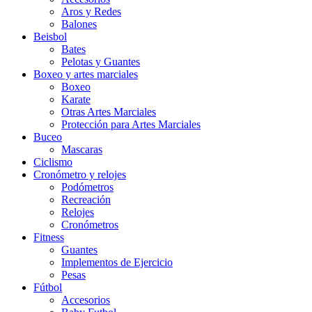
Aros y Redes
Balones
Beisbol
Bates
Pelotas y Guantes
Boxeo y artes marciales
Boxeo
Karate
Otras Artes Marciales
Protección para Artes Marciales
Buceo
Mascaras
Ciclismo
Cronómetro y relojes
Podómetros
Recreación
Relojes
Cronómetros
Fitness
Guantes
Implementos de Ejercicio
Pesas
Fútbol
Accesorios