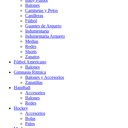
Baby Futbol
Balones
Camisetas y Petos
Canilleras
Fútbol
Guantes de Arquero
Indumentaria
Indumentaria Arquero
Medias
Redes
Shorts
Zapatos
Fútbol Americano
Balones
Gimnasia Ritmica
Balones y Accesorios
Zapatillas
Handball
Accesorios
Balones
Redes
Hockey
Accesorios
Bolas
Palos