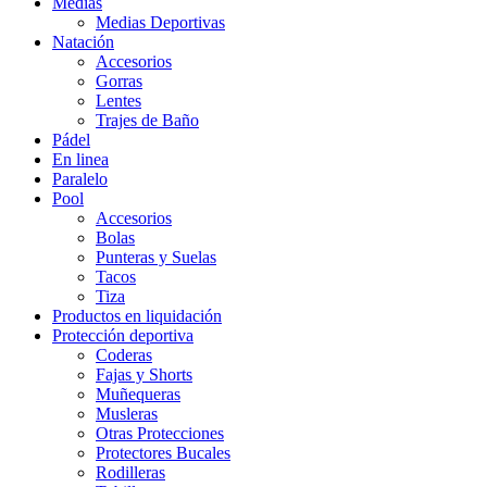
Medias
Medias Deportivas
Natación
Accesorios
Gorras
Lentes
Trajes de Baño
Pádel
En linea
Paralelo
Pool
Accesorios
Bolas
Punteras y Suelas
Tacos
Tiza
Productos en liquidación
Protección deportiva
Coderas
Fajas y Shorts
Muñequeras
Musleras
Otras Protecciones
Protectores Bucales
Rodilleras