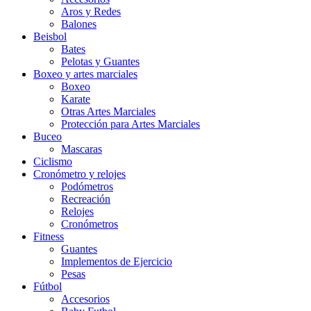
Aros y Redes
Balones
Beisbol
Bates
Pelotas y Guantes
Boxeo y artes marciales
Boxeo
Karate
Otras Artes Marciales
Protección para Artes Marciales
Buceo
Mascaras
Ciclismo
Cronómetro y relojes
Podómetros
Recreación
Relojes
Cronómetros
Fitness
Guantes
Implementos de Ejercicio
Pesas
Fútbol
Accesorios