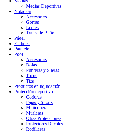
Medias
Medias Deportivas
Natación
Accesorios
Gorras
Lentes
Trajes de Baño
Pádel
En linea
Paralelo
Pool
Accesorios
Bolas
Punteras y Suelas
Tacos
Tiza
Productos en liquidación
Protección deportiva
Coderas
Fajas y Shorts
Muñequeras
Musleras
Otras Protecciones
Protectores Bucales
Rodilleras