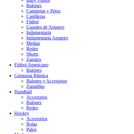
Baby Futbol
Balones
Camisetas y Petos
Canilleras
Fútbol
Guantes de Arquero
Indumentaria
Indumentaria Arquero
Medias
Redes
Shorts
Zapatos
Fútbol Americano
Balones
Gimnasia Ritmica
Balones y Accesorios
Zapatillas
Handball
Accesorios
Balones
Redes
Hockey
Accesorios
Bolas
Palos