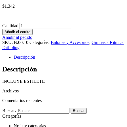
$
1.342
Cantidad
Añadir al carrito
Añadir al pedido
SKU:
B.00.10
Categorías:
Balones y Accesorios
,
Gimnasia Ritmica
Dribbling
Descripción
Descripción
INCLUYE ESTILETE
Archivos
Comentarios recientes
Buscar:
Categorías
No hay categorías