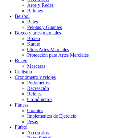
Aros y Redes
Balones
Beisbol
Bates
Pelotas y Guantes
Boxeo y artes marciales
Boxeo
Karate
Otras Artes Marciales
Protección para Artes Marciales
Buceo
Mascaras
Ciclismo
Cronómetro y relojes
Podómetros
Recreación
Relojes
Cronómetros
Fitness
Guantes
Implementos de Ejercicio
Pesas
Fútbol
Accesorios