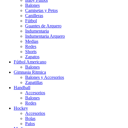
Baby Futbol
Balones
Camisetas y Petos
Canilleras
Fútbol
Guantes de Arquero
Indumentaria
Indumentaria Arquero
Medias
Redes
Shorts
Zapatos
Fútbol Americano
Balones
Gimnasia Ritmica
Balones y Accesorios
Zapatillas
Handball
Accesorios
Balones
Redes
Hockey
Accesorios
Bolas
Palos