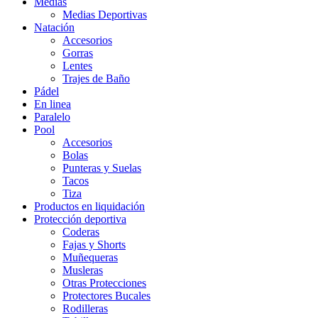
Medias
Medias Deportivas
Natación
Accesorios
Gorras
Lentes
Trajes de Baño
Pádel
En linea
Paralelo
Pool
Accesorios
Bolas
Punteras y Suelas
Tacos
Tiza
Productos en liquidación
Protección deportiva
Coderas
Fajas y Shorts
Muñequeras
Musleras
Otras Protecciones
Protectores Bucales
Rodilleras