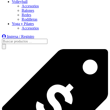
Volleyball
Accesorios
Balones
Redes
Rodilleras
Yoga y Pilates
Accesorios
Ingresa / Registro
Búsqueda
de
productos