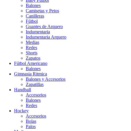
Baby Futbol
Balones
Camisetas y Petos
Canilleras
Fútbol
Guantes de Arquero
Indumentaria
Indumentaria Arquero
Medias
Redes
Shorts
Zapatos
Fútbol Americano
Balones
Gimnasia Ritmica
Balones y Accesorios
Zapatillas
Handball
Accesorios
Balones
Redes
Hockey
Accesorios
Bolas
Palos