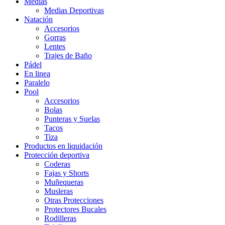
Medias
Medias Deportivas
Natación
Accesorios
Gorras
Lentes
Trajes de Baño
Pádel
En linea
Paralelo
Pool
Accesorios
Bolas
Punteras y Suelas
Tacos
Tiza
Productos en liquidación
Protección deportiva
Coderas
Fajas y Shorts
Muñequeras
Musleras
Otras Protecciones
Protectores Bucales
Rodilleras