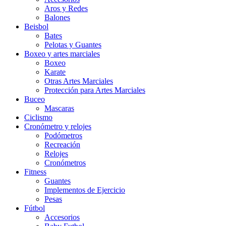
Aros y Redes
Balones
Beisbol
Bates
Pelotas y Guantes
Boxeo y artes marciales
Boxeo
Karate
Otras Artes Marciales
Protección para Artes Marciales
Buceo
Mascaras
Ciclismo
Cronómetro y relojes
Podómetros
Recreación
Relojes
Cronómetros
Fitness
Guantes
Implementos de Ejercicio
Pesas
Fútbol
Accesorios