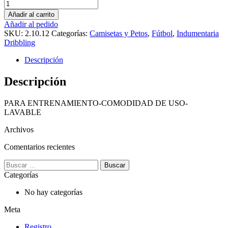
Cantidad
Añadir al carrito
Añadir al pedido
SKU:
2.10.12
Categorías:
Camisetas y Petos
,
Fútbol
,
Indumentaria
Dribbling
Descripción
Descripción
PARA ENTRENAMIENTO-COMODIDAD DE USO-
LAVABLE
Archivos
Comentarios recientes
Buscar:
Categorías
No hay categorías
Meta
Registro