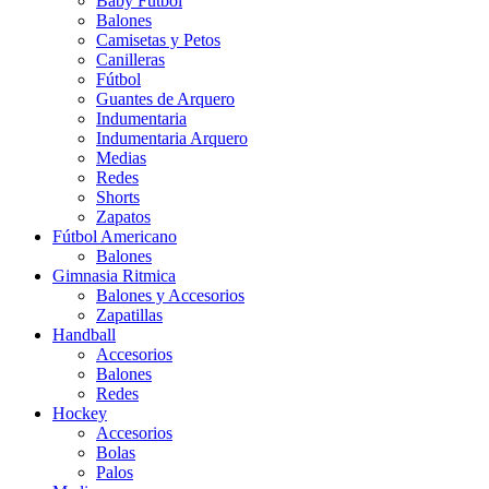
Baby Futbol
Balones
Camisetas y Petos
Canilleras
Fútbol
Guantes de Arquero
Indumentaria
Indumentaria Arquero
Medias
Redes
Shorts
Zapatos
Fútbol Americano
Balones
Gimnasia Ritmica
Balones y Accesorios
Zapatillas
Handball
Accesorios
Balones
Redes
Hockey
Accesorios
Bolas
Palos