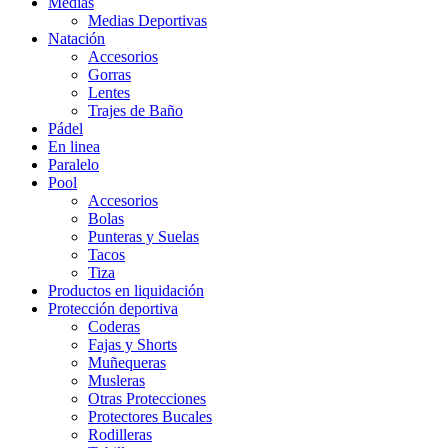
Medias
Medias Deportivas
Natación
Accesorios
Gorras
Lentes
Trajes de Baño
Pádel
En linea
Paralelo
Pool
Accesorios
Bolas
Punteras y Suelas
Tacos
Tiza
Productos en liquidación
Protección deportiva
Coderas
Fajas y Shorts
Muñequeras
Musleras
Otras Protecciones
Protectores Bucales
Rodilleras