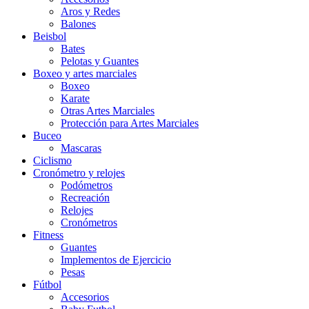
Aros y Redes
Balones
Beisbol
Bates
Pelotas y Guantes
Boxeo y artes marciales
Boxeo
Karate
Otras Artes Marciales
Protección para Artes Marciales
Buceo
Mascaras
Ciclismo
Cronómetro y relojes
Podómetros
Recreación
Relojes
Cronómetros
Fitness
Guantes
Implementos de Ejercicio
Pesas
Fútbol
Accesorios